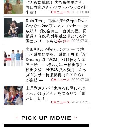
パカ役に挑戦！ 大谷映美里さん、
野口衣織さんがソフトバンクCM初
出演！
CMニュース
2026.08.03
Rain Tree、目標の舞台Zepp Diver
Cityでの 2ndワンマンコンサート大
成功！ 初の全員曲「台風の夜」初
披露！ 初の海外単独公演となる韓
国コンサートも決定！
エンタメ
2026.07.31
岩田剛典が”夢のラジオカー”で地
元・愛知に夢を。 愛知トヨタ「AT
Dream」新TVCM、8月1日オンエ
ア開始 ― ヘラルボニー松田崇弥・
松田文登、AKB48 八木愛月、キッ
ズダンサー長瀬柊真（ＥＸＰＧ）
が集結 ―
CMニュース
2026.07.30
上戸彩さんが『鬼おろし豚しゃぶ
ぶっかけうどん』をつるりで「鬼
おいしい！」
CMニュース
2026.07.21
PICK UP MOVIE