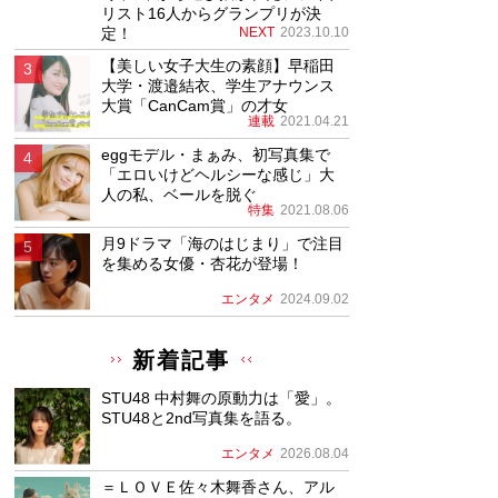
リスト16人からグランプリが決
定！
NEXT
2023.10.10
【美しい女子大生の素顔】早稲田
大学・渡邉結衣、学生アナウンス
大賞「CanCam賞」の才女
連載
2021.04.21
eggモデル・まぁみ、初写真集で
「エロいけどヘルシーな感じ」大
人の私、ベールを脱ぐ
特集
2021.08.06
月9ドラマ「海のはじまり」で注目
を集める女優・杏花が登場！
エンタメ
2024.09.02
新着記事
STU48 中村舞の原動力は「愛」。
STU48と2nd写真集を語る。
エンタメ
2026.08.04
＝ＬＯＶＥ佐々木舞香さん、アル