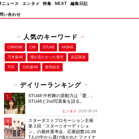
Mニュース
エンタメ
特集
NEXT
編集日記
問い合わせ
人気のキーワード
CMNOW
CM
STU48
AKB48
乃木坂46
僕が⾒たかった⻘空
浜辺美波
TGC
日向坂46
新垣結衣
デイリーランキング
STU48 中村舞の原動力は「愛」。
STU48と2nd写真集を語る。
エンタメ
2026.08.04
スターダストプロモーション主催
第３回「スター☆オーディショ
ン」の最終選考会。応募総数16,39
7人の中から選び抜かれたファイナ