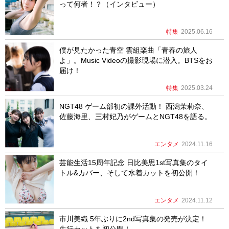
って何者！？（インタビュー）
特集
2025.06.16
僕が見たかった青空 雲組楽曲「青春の旅人
よ」。Music Videoの撮影現場に潜入。BTSをお
届け！
特集
2025.03.24
NGT48 ゲーム部初の課外活動！ 西潟茉莉奈、
佐藤海里、三村妃乃がゲームとNGT48を語る。
エンタメ
2024.11.16
芸能生活15周年記念 ⽇⽐美思1st写真集のタイ
トル&カバー、そして⽔着カットを初公開！
エンタメ
2024.11.12
市川美織 5年ぶりに2nd写真集の発売が決定！