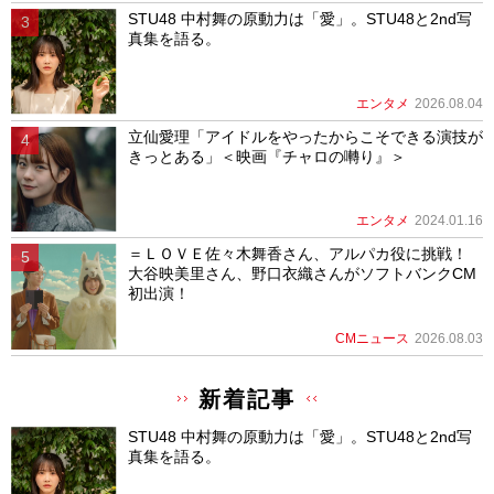
STU48 中村舞の原動力は「愛」。STU48と2nd写
真集を語る。
エンタメ
2026.08.04
立仙愛理「アイドルをやったからこそできる演技が
きっとある」＜映画『チャロの囀り』＞
エンタメ
2024.01.16
＝ＬＯＶＥ佐々木舞香さん、アルパカ役に挑戦！
大谷映美里さん、野口衣織さんがソフトバンクCM
初出演！
CMニュース
2026.08.03
新着記事
STU48 中村舞の原動力は「愛」。STU48と2nd写
真集を語る。