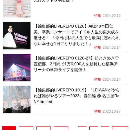
先行カットを初公開！
特集
2024.02.16
【編集部的LIVEREPO 0126】AKB48本田仁
美、卒業コンサートでアイドル人生の集大成を
魅せる！ 「今日は私の人生でも最高に忘れられ
ない幸せな1日になりました！」
特集
2024.02.14
【編集部的LIVEREPO 0126-27】超ときめき♡
宣伝部、2日間で1万6,000人を動員した横浜ア
リーナの単独ライブを開催！
特集
2024.02.14
【編集部的LIVEREPO 1019】『LEIWANがやら
ねば誰がやるツアー2023』愛知編 @ 名古屋Re
NY limited
特集
2023.10.27