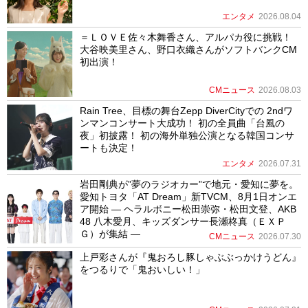
エンタメ
2026.08.04
＝ＬＯＶＥ佐々木舞香さん、アルパカ役に挑戦！
大谷映美里さん、野口衣織さんがソフトバンクCM
初出演！
CMニュース
2026.08.03
Rain Tree、目標の舞台Zepp DiverCityでの 2ndワ
ンマンコンサート大成功！ 初の全員曲「台風の
夜」初披露！ 初の海外単独公演となる韓国コンサ
ートも決定！
エンタメ
2026.07.31
岩田剛典が”夢のラジオカー”で地元・愛知に夢を。
愛知トヨタ「AT Dream」新TVCM、8月1日オンエ
ア開始 ― ヘラルボニー松田崇弥・松田文登、AKB
48 八木愛月、キッズダンサー長瀬柊真（ＥＸＰ
Ｇ）が集結 ―
CMニュース
2026.07.30
上戸彩さんが『鬼おろし豚しゃぶぶっかけうどん』
をつるりで「鬼おいしい！」