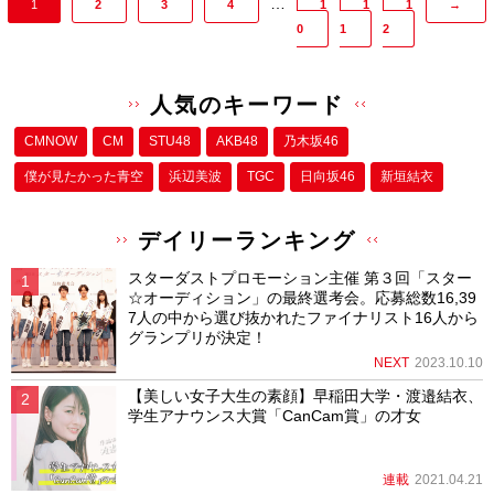
…
1
2
3
4
1
1
1
→
0
1
2
人気のキーワード
CMNOW
CM
STU48
AKB48
乃木坂46
僕が⾒たかった⻘空
浜辺美波
TGC
日向坂46
新垣結衣
デイリーランキング
スターダストプロモーション主催 第３回「スター
☆オーディション」の最終選考会。応募総数16,39
7人の中から選び抜かれたファイナリスト16人から
グランプリが決定！
NEXT
2023.10.10
【美しい女子大生の素顔】早稲田大学・渡邉結衣、
学生アナウンス大賞「CanCam賞」の才女
連載
2021.04.21