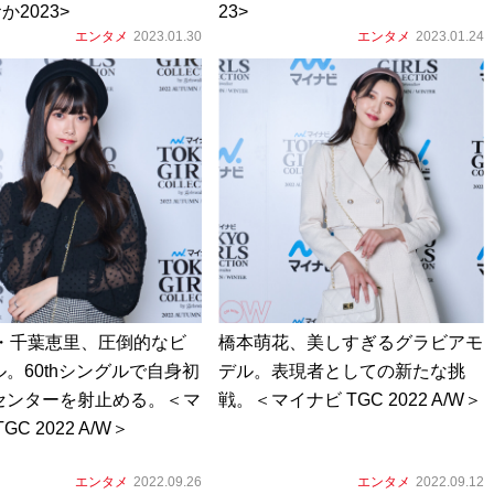
か2023>
23>
エンタメ
2023.01.30
エンタメ
2023.01.24
8・千葉恵里、圧倒的なビ
橋本萌花、美しすぎるグラビアモ
。60thシングルで自身初
デル。表現者としての新たな挑
センターを射止める。＜マ
戦。＜マイナビ TGC 2022 A/W＞
GC 2022 A/W＞
エンタメ
2022.09.26
エンタメ
2022.09.12