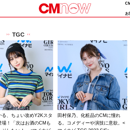
C
お
TGC
かる、ちょい攻めY2Kスタ
田村保乃、化粧品のCMに憧れ
登場！「次はお酒のCMも
る。コメディーや演技に意欲。<