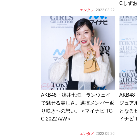
Cしずお
エンタメ
2023.03.22
AKB48・浅井七海、ランウェイ
AKB4
で魅せる美しさ。選抜メンバー返
ジュアル
り咲きへの想い。＜マイナビ TG
となる
C 2022 A/W＞
イナビ T
エンタメ
2022.09.26