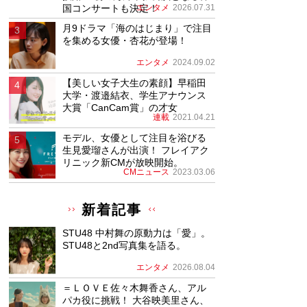
国コンサートも決定！
エンタメ
2026.07.31
月9ドラマ「海のはじまり」で注目
を集める女優・杏花が登場！
エンタメ
2024.09.02
【美しい女子大生の素顔】早稲田
大学・渡邉結衣、学生アナウンス
大賞「CanCam賞」の才女
連載
2021.04.21
モデル、女優として注目を浴びる
生見愛瑠さんが出演！ フレイアク
リニック新CMが放映開始。
CMニュース
2023.03.06
新着記事
STU48 中村舞の原動力は「愛」。
STU48と2nd写真集を語る。
エンタメ
2026.08.04
＝ＬＯＶＥ佐々木舞香さん、アル
パカ役に挑戦！ 大谷映美里さん、