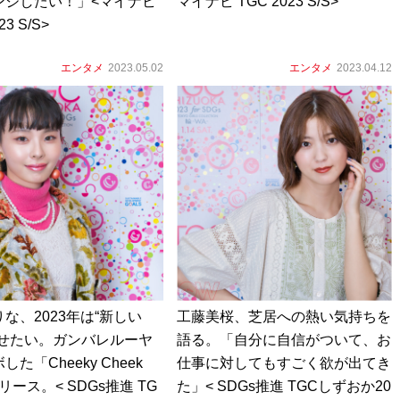
ンジしたい！」<マイナビ
マイナビ TGC 2023 S/S>
23 S/S>
エンタメ
2023.05.02
エンタメ
2023.04.12
な、2023年は“新しい
工藤美桜、芝居への熱い気持ちを
見せたい。ガンバレルーヤ
語る。「自分に自信がついて、お
た「Cheeky Cheek
仕事に対してもすごく欲が出てき
リース。< SDGs推進 TG
た」< SDGs推進 TGCしずおか20