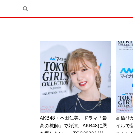
AKB48・本田仁美、ドラマ「最
髙橋ひ
高の教師」で好演。AKB48に恩
イルで