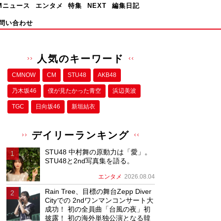
Mニュース
エンタメ
特集
NEXT
編集日記
問い合わせ
人気のキーワード
CMNOW
CM
STU48
AKB48
乃木坂46
僕が⾒たかった⻘空
浜辺美波
TGC
日向坂46
新垣結衣
デイリーランキング
STU48 中村舞の原動力は「愛」。
STU48と2nd写真集を語る。
エンタメ
2026.08.04
Rain Tree、目標の舞台Zepp Diver
Cityでの 2ndワンマンコンサート大
成功！ 初の全員曲「台風の夜」初
披露！ 初の海外単独公演となる韓