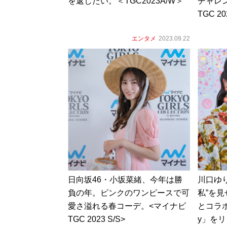
を返したい。＜TGC2023A/W＞
チャレ
TGC 20
エンタメ
2023.09.22
日向坂46・小坂菜緒、今年は勝
川口ゆり
負の年。ピンクのワンピースで可
私”を
愛さ溢れる春コーデ。<マイナビ
とコラボし
TGC 2023 S/S>
y」をリ