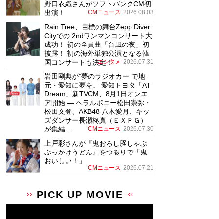
野口衣織さんがソフトバンクCM初
出演！
CMニュース
2026.08.03
Rain Tree、目標の舞台Zepp Diver
Cityでの 2ndワンマンコンサート大
成功！ 初の全員曲「台風の夜」初
披露！ 初の海外単独公演となる韓
国コンサートも決定！
エンタメ
2026.07.31
岩田剛典が”夢のラジオカー”で地
元・愛知に夢を。 愛知トヨタ「AT
Dream」新TVCM、8月1日オンエ
ア開始 ― ヘラルボニー松田崇弥・
松田文登、AKB48 八木愛月、キッ
ズダンサー長瀬柊真（ＥＸＰＧ）
が集結 ―
CMニュース
2026.07.30
上戸彩さんが『鬼おろし豚しゃぶ
ぶっかけうどん』をつるりで「鬼
おいしい！」
CMニュース
2026.07.21
PICK UP MOVIE