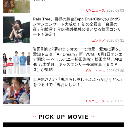
CMニュース
2026.08.03
Rain Tree、目標の舞台Zepp DiverCityでの 2ndワ
ンマンコンサート大成功！ 初の全員曲「台風の
夜」初披露！ 初の海外単独公演となる韓国コンサ
ートも決定！
エンタメ
2026.07.31
岩田剛典が”夢のラジオカー”で地元・愛知に夢を。
愛知トヨタ「AT Dream」新TVCM、8月1日オンエ
ア開始 ― ヘラルボニー松田崇弥・松田文登、AKB
48 八木愛月、キッズダンサー長瀬柊真（ＥＸＰ
Ｇ）が集結 ―
CMニュース
2026.07.30
上戸彩さんが『鬼おろし豚しゃぶぶっかけうどん』
をつるりで「鬼おいしい！」
CMニュース
2026.07.21
PICK UP MOVIE