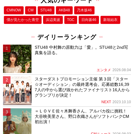
人気のキーワード
CMNOW
CM
STU48
AKB48
乃木坂46
僕が⾒たかった⻘空
浜辺美波
TGC
日向坂46
新垣結衣
デイリーランキング
STU48 中村舞の原動力は「愛」。STU48と2nd写
真集を語る。
エンタメ
2026.08.04
スターダストプロモーション主催 第３回「スター
☆オーディション」の最終選考会。応募総数16,39
7人の中から選び抜かれたファイナリスト16人から
グランプリが決定！
NEXT
2023.10.10
＝ＬＯＶＥ佐々木舞香さん、アルパカ役に挑戦！
大谷映美里さん、野口衣織さんがソフトバンクCM
初出演！
CMニュース
2026.08.03