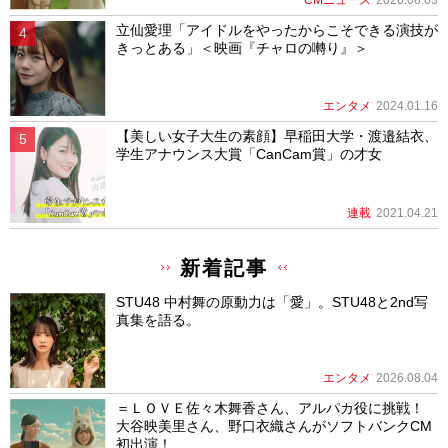
立仙愛理「アイドルをやったからこそできる演技が
きっとある」＜映画『チャロの囀り』＞
エンタメ
2024.01.16
【美しい女子大生の素顔】早稲田大学・渡邉結衣、
学生アナウンス大賞「CanCam賞」の才女
連載
2021.04.21
新着記事
STU48 中村舞の原動力は「愛」。STU48と2nd写
真集を語る。
エンタメ
2026.08.04
＝ＬＯＶＥ佐々木舞香さん、アルパカ役に挑戦！
大谷映美里さん、野口衣織さんがソフトバンクCM
初出演！