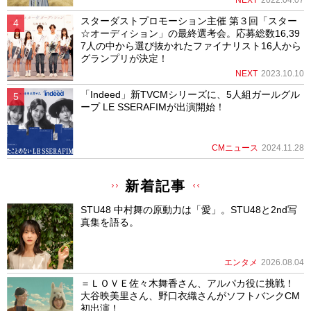
スターダストプロモーション主催 第３回「スター
☆オーディション」の最終選考会。応募総数16,39
7人の中から選び抜かれたファイナリスト16人から
グランプリが決定！
NEXT
2023.10.10
「Indeed」新TVCMシリーズに、5人組ガールグル
ープ LE SSERAFIMが出演開始！
CMニュース
2024.11.28
新着記事
STU48 中村舞の原動力は「愛」。STU48と2nd写
真集を語る。
エンタメ
2026.08.04
＝ＬＯＶＥ佐々木舞香さん、アルパカ役に挑戦！
大谷映美里さん、野口衣織さんがソフトバンクCM
初出演！