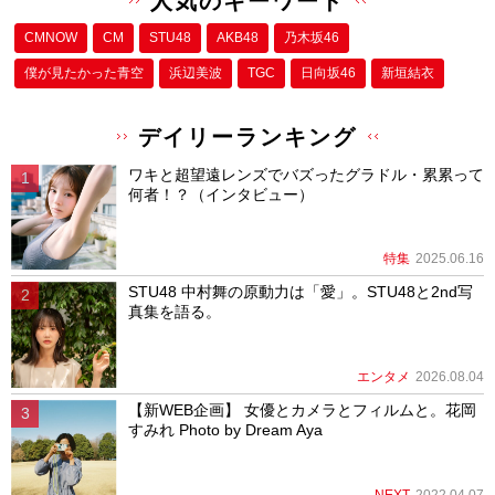
人気のキーワード
CMNOW
CM
STU48
AKB48
乃木坂46
僕が⾒たかった⻘空
浜辺美波
TGC
日向坂46
新垣結衣
デイリーランキング
ワキと超望遠レンズでバズったグラドル・累累って
何者！？（インタビュー）
特集
2025.06.16
STU48 中村舞の原動力は「愛」。STU48と2nd写
真集を語る。
エンタメ
2026.08.04
【新WEB企画】 女優とカメラとフィルムと。花岡
すみれ Photo by Dream Aya
NEXT
2022.04.07