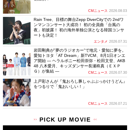
CMニュース
2026.08.03
Rain Tree、目標の舞台Zepp DiverCityでの 2ndワ
ンマンコンサート大成功！ 初の全員曲「台風の
夜」初披露！ 初の海外単独公演となる韓国コンサ
ートも決定！
エンタメ
2026.07.31
岩田剛典が”夢のラジオカー”で地元・愛知に夢を。
愛知トヨタ「AT Dream」新TVCM、8月1日オンエ
ア開始 ― ヘラルボニー松田崇弥・松田文登、AKB
48 八木愛月、キッズダンサー長瀬柊真（ＥＸＰ
Ｇ）が集結 ―
CMニュース
2026.07.30
上戸彩さんが『鬼おろし豚しゃぶぶっかけうどん』
をつるりで「鬼おいしい！」
CMニュース
2026.07.21
PICK UP MOVIE