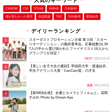
人気のキーワード
CMNOW
CM
STU48
AKB48
乃木坂46
僕が⾒たかった⻘空
浜辺美波
TGC
日向坂46
新垣結衣
デイリーランキング
スターダストプロモーション主催 第３回「スター
☆オーディション」の最終選考会。応募総数16,39
7人の中から選び抜かれたファイナリスト16人から
グランプリが決定！
NEXT
2023.10.10
【美しい女子大生の素顔】早稲田大学・渡邉結衣、
学生アナウンス大賞「CanCam賞」の才女
連載
2021.04.21
【新WEB企画】 女優とカメラとフィルムと。花岡
すみれ Photo by Dream Aya
NEXT
2022.04.07