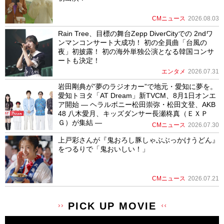
CMニュース
2026.08.03
Rain Tree、目標の舞台Zepp DiverCityでの 2ndワ
ンマンコンサート大成功！ 初の全員曲「台風の
夜」初披露！ 初の海外単独公演となる韓国コンサ
ートも決定！
エンタメ
2026.07.31
岩田剛典が”夢のラジオカー”で地元・愛知に夢を。
愛知トヨタ「AT Dream」新TVCM、8月1日オンエ
ア開始 ― ヘラルボニー松田崇弥・松田文登、AKB
48 八木愛月、キッズダンサー長瀬柊真（ＥＸＰ
Ｇ）が集結 ―
CMニュース
2026.07.30
上戸彩さんが『鬼おろし豚しゃぶぶっかけうどん』
をつるりで「鬼おいしい！」
CMニュース
2026.07.21
PICK UP MOVIE