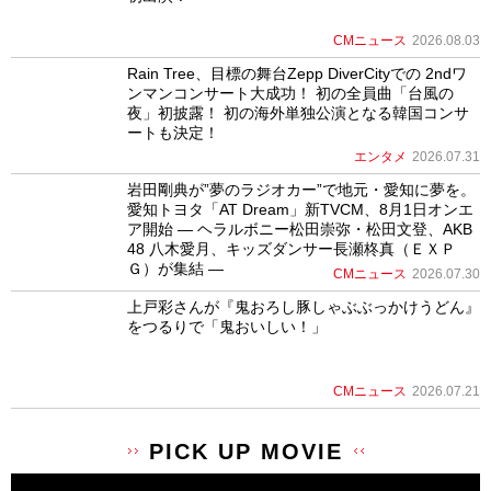
CMニュース
2026.08.03
Rain Tree、目標の舞台Zepp DiverCityでの 2ndワ
ンマンコンサート大成功！ 初の全員曲「台風の
夜」初披露！ 初の海外単独公演となる韓国コンサ
ートも決定！
エンタメ
2026.07.31
岩田剛典が”夢のラジオカー”で地元・愛知に夢を。
愛知トヨタ「AT Dream」新TVCM、8月1日オンエ
ア開始 ― ヘラルボニー松田崇弥・松田文登、AKB
48 八木愛月、キッズダンサー長瀬柊真（ＥＸＰ
Ｇ）が集結 ―
CMニュース
2026.07.30
上戸彩さんが『鬼おろし豚しゃぶぶっかけうどん』
をつるりで「鬼おいしい！」
CMニュース
2026.07.21
PICK UP MOVIE