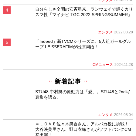
自分らしさ全開の安斉星来、ランウェイで輝くカリ
スマ性「マイナビ TGC 2022 SPRING/SUMMER」
エンタメ
2022.03.28
「Indeed」新TVCMシリーズに、5人組ガールグル
ープ LE SSERAFIMが出演開始！
CMニュース
2024.11.28
新着記事
STU48 中村舞の原動力は「愛」。STU48と2nd写
真集を語る。
エンタメ
2026.08.04
＝ＬＯＶＥ佐々木舞香さん、アルパカ役に挑戦！
大谷映美里さん、野口衣織さんがソフトバンクCM
初出演！