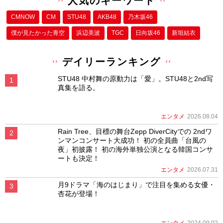
人気のキーワード
CMNOW
CM
STU48
AKB48
乃木坂46
僕が⾒たかった⻘空
浜辺美波
TGC
日向坂46
新垣結衣
デイリーランキング
STU48 中村舞の原動力は「愛」。STU48と2nd写
真集を語る。
エンタメ
2026.08.04
Rain Tree、目標の舞台Zepp DiverCityでの 2ndワ
ンマンコンサート大成功！ 初の全員曲「台風の
夜」初披露！ 初の海外単独公演となる韓国コンサ
ートも決定！
エンタメ
2026.07.31
月9ドラマ「海のはじまり」で注目を集める女優・
杏花が登場！
エンタメ
2024.09.02