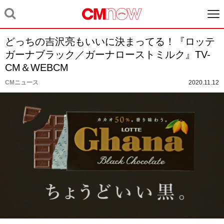
どっちの吉沢亮もいいに決まってる！『ロッテ
ガーナブラック／ガーナローストミルク』TV-
CM＆WEBCM
CMニュース
2020.11.12