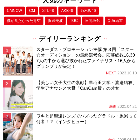
人気のキーワード
CMNOW
CM
STU48
AKB48
乃木坂46
僕が⾒たかった⻘空
浜辺美波
TGC
日向坂46
新垣結衣
デイリーランキング
スターダストプロモーション主催 第３回「スター
☆オーディション」の最終選考会。応募総数16,39
7人の中から選び抜かれたファイナリスト16人から
グランプリが決定！
NEXT
2023.10.10
【美しい女子大生の素顔】早稲田大学・渡邉結衣、
学生アナウンス大賞「CanCam賞」の才女
連載
2021.04.21
ワキと超望遠レンズでバズったグラドル・累累って
何者！？（インタビュー）
特集
2025.06.16