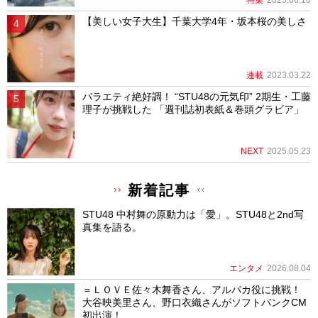
【美しい女子大生】千葉大学4年・坂本桜の美しさ
連載
2023.03.22
バラエティ絶好調！ “STU48の元気印” 2期生・工藤
理子が挑戦した 「週刊誌初表紙＆巻頭グラビア」
NEXT
2025.05.23
新着記事
STU48 中村舞の原動力は「愛」。STU48と2nd写
真集を語る。
エンタメ
2026.08.04
＝ＬＯＶＥ佐々木舞香さん、アルパカ役に挑戦！
大谷映美里さん、野口衣織さんがソフトバンクCM
初出演！