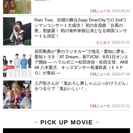
CMニュース
2026.08.03
Rain Tree、目標の舞台Zepp DiverCityでの 2ndワ
ンマンコンサート大成功！ 初の全員曲「台風の
夜」初披露！ 初の海外単独公演となる韓国コンサ
ートも決定！
エンタメ
2026.07.31
岩田剛典が”夢のラジオカー”で地元・愛知に夢を。
愛知トヨタ「AT Dream」新TVCM、8月1日オンエ
ア開始 ― ヘラルボニー松田崇弥・松田文登、AKB
48 八木愛月、キッズダンサー長瀬柊真（ＥＸＰ
Ｇ）が集結 ―
CMニュース
2026.07.30
上戸彩さんが『鬼おろし豚しゃぶぶっかけうどん』
をつるりで「鬼おいしい！」
CMニュース
2026.07.21
PICK UP MOVIE