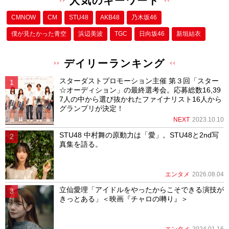
人気のキーワード
CMNOW
CM
STU48
AKB48
乃木坂46
僕が⾒たかった⻘空
浜辺美波
TGC
日向坂46
新垣結衣
デイリーランキング
スターダストプロモーション主催 第３回「スター
☆オーディション」の最終選考会。応募総数16,39
7人の中から選び抜かれたファイナリスト16人から
グランプリが決定！
NEXT
2023.10.10
STU48 中村舞の原動力は「愛」。STU48と2nd写
真集を語る。
エンタメ
2026.08.04
立仙愛理「アイドルをやったからこそできる演技が
きっとある」＜映画『チャロの囀り』＞
エンタメ
2024.01.16