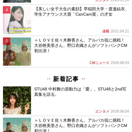
【美しい女子大生の素顔】早稲田大学・渡邉結衣、
学生アナウンス大賞「CanCam賞」の才女
連載
2021.04.21
＝ＬＯＶＥ佐々木舞香さん、アルパカ役に挑戦！
大谷映美里さん、野口衣織さんがソフトバンクCM
初出演！
CMニュース
2026.08.03
新着記事
STU48 中村舞の原動力は「愛」。STU48と2nd写
真集を語る。
エンタメ
2026.08.04
＝ＬＯＶＥ佐々木舞香さん、アルパカ役に挑戦！
大谷映美里さん、野口衣織さんがソフトバンクCM
初出演！