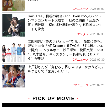
CMニュース
2026.08.03
Rain Tree、目標の舞台Zepp DiverCityでの 2ndワ
ンマンコンサート大成功！ 初の全員曲「台風の
夜」初披露！ 初の海外単独公演となる韓国コンサ
ートも決定！
エンタメ
2026.07.31
岩田剛典が”夢のラジオカー”で地元・愛知に夢を。
愛知トヨタ「AT Dream」新TVCM、8月1日オンエ
ア開始 ― ヘラルボニー松田崇弥・松田文登、AKB
48 八木愛月、キッズダンサー長瀬柊真（ＥＸＰ
Ｇ）が集結 ―
CMニュース
2026.07.30
上戸彩さんが『鬼おろし豚しゃぶぶっかけうどん』
をつるりで「鬼おいしい！」
CMニュース
2026.07.21
PICK UP MOVIE