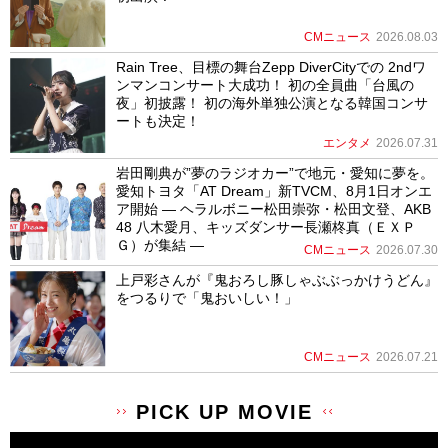
CMニュース
2026.08.03
Rain Tree、目標の舞台Zepp DiverCityでの 2ndワ
ンマンコンサート大成功！ 初の全員曲「台風の
夜」初披露！ 初の海外単独公演となる韓国コンサ
ートも決定！
エンタメ
2026.07.31
岩田剛典が”夢のラジオカー”で地元・愛知に夢を。
愛知トヨタ「AT Dream」新TVCM、8月1日オンエ
ア開始 ― ヘラルボニー松田崇弥・松田文登、AKB
48 八木愛月、キッズダンサー長瀬柊真（ＥＸＰ
Ｇ）が集結 ―
CMニュース
2026.07.30
上戸彩さんが『鬼おろし豚しゃぶぶっかけうどん』
をつるりで「鬼おいしい！」
CMニュース
2026.07.21
PICK UP MOVIE