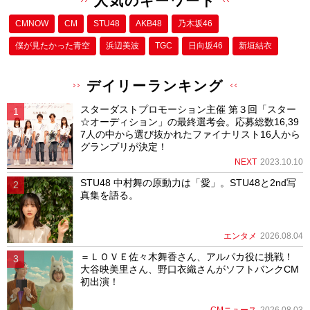
人気のキーワード
CMNOW
CM
STU48
AKB48
乃木坂46
僕が⾒たかった⻘空
浜辺美波
TGC
日向坂46
新垣結衣
デイリーランキング
スターダストプロモーション主催 第３回「スター
☆オーディション」の最終選考会。応募総数16,39
7人の中から選び抜かれたファイナリスト16人から
グランプリが決定！
NEXT
2023.10.10
STU48 中村舞の原動力は「愛」。STU48と2nd写
真集を語る。
エンタメ
2026.08.04
＝ＬＯＶＥ佐々木舞香さん、アルパカ役に挑戦！
大谷映美里さん、野口衣織さんがソフトバンクCM
初出演！
CMニュース
2026.08.03