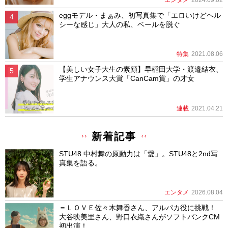
eggモデル・まぁみ、初写真集で「エロいけどヘル
シーな感じ」大人の私、ベールを脱ぐ
特集
2021.08.06
【美しい女子大生の素顔】早稲田大学・渡邉結衣、
学生アナウンス大賞「CanCam賞」の才女
連載
2021.04.21
新着記事
STU48 中村舞の原動力は「愛」。STU48と2nd写
真集を語る。
エンタメ
2026.08.04
＝ＬＯＶＥ佐々木舞香さん、アルパカ役に挑戦！
大谷映美里さん、野口衣織さんがソフトバンクCM
初出演！