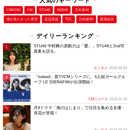
人気のキーワード
CMNOW
CM
STU48
AKB48
乃木坂46
僕が⾒たかった⻘空
浜辺美波
TGC
日向坂46
新垣結衣
デイリーランキング
STU48 中村舞の原動力は「愛」。STU48と2nd写
真集を語る。
エンタメ
2026.08.04
「Indeed」新TVCMシリーズに、5人組ガールグル
ープ LE SSERAFIMが出演開始！
CMニュース
2024.11.28
月9ドラマ「海のはじまり」で注目を集める女優・
杏花が登場！
エンタメ
2024.09.02