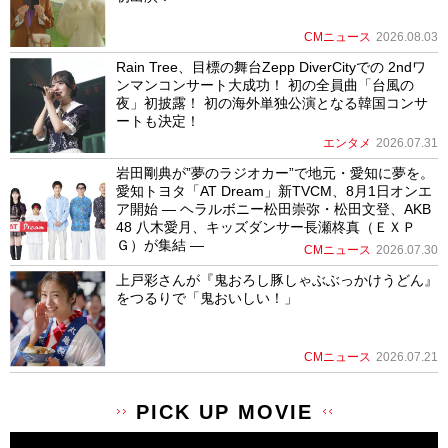
CMニュース
2026.08.03
Rain Tree、目標の舞台Zepp DiverCityでの 2ndワ
ンマンコンサート大成功！ 初の全員曲「台風の
夜」初披露！ 初の海外単独公演となる韓国コンサ
ートも決定！
エンタメ
2026.07.31
岩田剛典が”夢のラジオカー”で地元・愛知に夢を。
愛知トヨタ「AT Dream」新TVCM、8月1日オンエ
ア開始 ― ヘラルボニー松田崇弥・松田文登、AKB
48 八木愛月、キッズダンサー長瀬柊真（ＥＸＰ
Ｇ）が集結 ―
CMニュース
2026.07.30
上戸彩さんが『鬼おろし豚しゃぶぶっかけうどん』
をつるりで「鬼おいしい！」
CMニュース
2026.07.21
PICK UP MOVIE