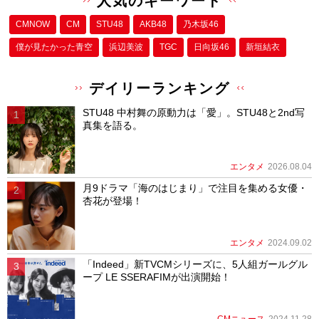
人気のキーワード
CMNOW
CM
STU48
AKB48
乃木坂46
僕が⾒たかった⻘空
浜辺美波
TGC
日向坂46
新垣結衣
デイリーランキング
STU48 中村舞の原動力は「愛」。STU48と2nd写
真集を語る。
エンタメ
2026.08.04
月9ドラマ「海のはじまり」で注目を集める女優・
杏花が登場！
エンタメ
2024.09.02
「Indeed」新TVCMシリーズに、5人組ガールグル
ープ LE SSERAFIMが出演開始！
CMニュース
2024.11.28