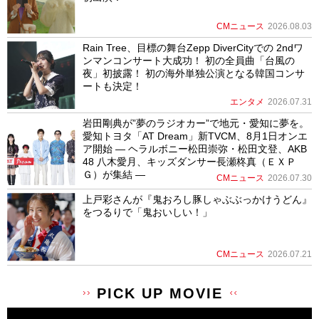
CMニュース
2026.08.03
Rain Tree、目標の舞台Zepp DiverCityでの 2ndワ
ンマンコンサート大成功！ 初の全員曲「台風の
夜」初披露！ 初の海外単独公演となる韓国コンサ
ートも決定！
エンタメ
2026.07.31
岩田剛典が”夢のラジオカー”で地元・愛知に夢を。
愛知トヨタ「AT Dream」新TVCM、8月1日オンエ
ア開始 ― ヘラルボニー松田崇弥・松田文登、AKB
48 八木愛月、キッズダンサー長瀬柊真（ＥＸＰ
Ｇ）が集結 ―
CMニュース
2026.07.30
上戸彩さんが『鬼おろし豚しゃぶぶっかけうどん』
をつるりで「鬼おいしい！」
CMニュース
2026.07.21
PICK UP MOVIE