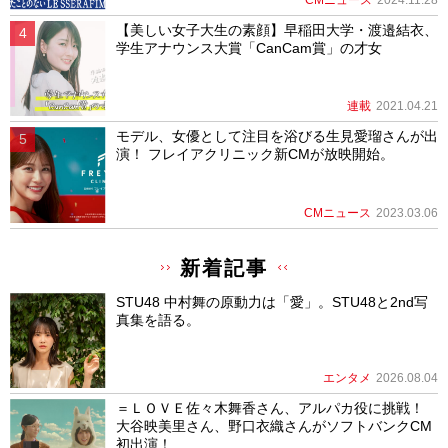
【美しい女子大生の素顔】早稲田大学・渡邉結衣、
学生アナウンス大賞「CanCam賞」の才女
連載
2021.04.21
モデル、女優として注目を浴びる生見愛瑠さんが出
演！ フレイアクリニック新CMが放映開始。
CMニュース
2023.03.06
新着記事
STU48 中村舞の原動力は「愛」。STU48と2nd写
真集を語る。
エンタメ
2026.08.04
＝ＬＯＶＥ佐々木舞香さん、アルパカ役に挑戦！
大谷映美里さん、野口衣織さんがソフトバンクCM
初出演！