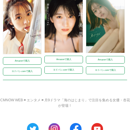
Amazonで購入
Amazonで購入
Amazonで購入
ヨドバシ.comで購入
ヨドバシ.comで購入
ヨドバシ.comで購入
CMNOW WEB
>
エンタメ
>
月9ドラマ「海のはじまり」で注目を集める女優・杏花
が登場！