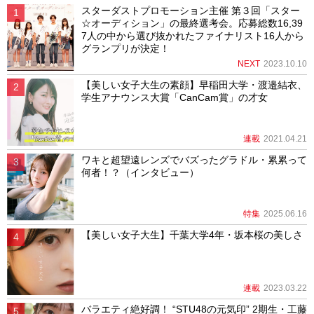
スターダストプロモーション主催 第３回「スター
☆オーディション」の最終選考会。応募総数16,39
7人の中から選び抜かれたファイナリスト16人から
グランプリが決定！
NEXT
2023.10.10
【美しい女子大生の素顔】早稲田大学・渡邉結衣、
学生アナウンス大賞「CanCam賞」の才女
連載
2021.04.21
ワキと超望遠レンズでバズったグラドル・累累って
何者！？（インタビュー）
特集
2025.06.16
【美しい女子大生】千葉大学4年・坂本桜の美しさ
連載
2023.03.22
バラエティ絶好調！ “STU48の元気印” 2期生・工藤