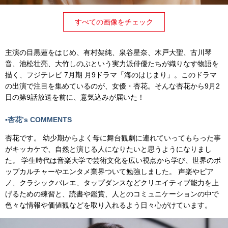
すべての画像をチェック
主演の目黒蓮をはじめ、有村架純、泉谷星奈、木戸大聖、古川琴
音、池松壮亮、大竹しのぶという実力派俳優たちが織りなす物語を
描く、フジテレビ 7月期 月9ドラマ「海のはじまり」。このドラマ
の出演で注目を集めているのが、女優・杏花。そんな杏花から9月2
日の第9話放送を前に、意気込みが届いた！
▪️杏花’s COMMENTS
杏花です。 幼少期からよく母に舞台観劇に連れていってもらった事
がキッカケで、自然と演じる人になりたいと思うようになりまし
た。 学生時代は音楽大学で芸術文化を広い視点から学び、世界のポ
ップカルチャーやエンタメ業界ついて勉強しました。 声楽やピア
ノ、クラシックバレエ、タップダンスなどクリエイティブ能力を上
げるための練習と、読書や鑑賞、人とのコミュニケーションの中で
色々な情報や価値観などを取り入れるよう日々心がけています。