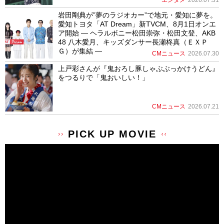
エンタメ
2026.07.31
岩田剛典が”夢のラジオカー”で地元・愛知に夢を。
愛知トヨタ「AT Dream」新TVCM、8月1日オンエ
ア開始 ― ヘラルボニー松田崇弥・松田文登、AKB
48 八木愛月、キッズダンサー長瀬柊真（ＥＸＰ
Ｇ）が集結 ―
CMニュース
2026.07.30
上戸彩さんが『鬼おろし豚しゃぶぶっかけうどん』
をつるりで「鬼おいしい！」
CMニュース
2026.07.21
PICK UP MOVIE