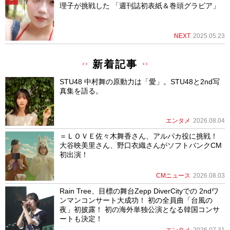
理子が挑戦した 「週刊誌初表紙＆巻頭グラビア」
NEXT
2025.05.23
新着記事
STU48 中村舞の原動力は「愛」。STU48と2nd写
真集を語る。
エンタメ
2026.08.04
＝ＬＯＶＥ佐々木舞香さん、アルパカ役に挑戦！
大谷映美里さん、野口衣織さんがソフトバンクCM
初出演！
CMニュース
2026.08.03
Rain Tree、目標の舞台Zepp DiverCityでの 2ndワ
ンマンコンサート大成功！ 初の全員曲「台風の
夜」初披露！ 初の海外単独公演となる韓国コンサ
ートも決定！