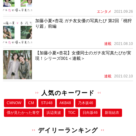
エンタメ
2021.09.26
加藤小夏×杏花 ガチ友女優の写真たび 第2回「桃狩
り篇」前編
連載
2021.08.10
【加藤小夏×杏花】女優同士のガチ友写真たびが実
現！シリーズ001＜連載＞
連載
2021.02.10
人気のキーワード
CMNOW
CM
STU48
AKB48
乃木坂46
僕が⾒たかった⻘空
浜辺美波
TGC
日向坂46
新垣結衣
デイリーランキング