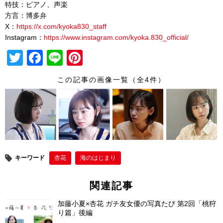
特技：ピアノ、声楽
方言：博多弁
X：
https://x.com/kyoka830_staff
Instagram：
https://www.instagram.com/kyoka.830_official/
T
F
Li
Pi
wi
a
n
nt
この記事の画像一覧（全4件）
tt
c
e
er
er
e
e
b
st
o
o
キーワード
杏花
海のはじまり
k
関連記事
加藤小夏×杏花 ガチ友女優の写真たび 第2回「桃狩
り篇」後編