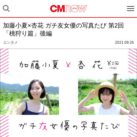
加藤小夏×杏花 ガチ友女優の写真たび 第2回
「桃狩り篇」後編
エンタメ
2021.09.26