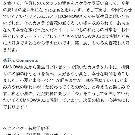
を食べて、仲良しのスタッフの皆さんとケラケラ笑い合って。今年
の夏1番の思い出になったなぁと思います。そして実は、今回使わせ
ていただいたフィルムカメラはCMNOWさんから誕生日に頂いたも
のでした。そのカメラで杏花の愛くるしい姿を収められて。あぁぁ
なんて幸せな旅だったんだろう…。いつもの私たちの日常を、お仕
事としてグレードアップしてくださるCMNOWさんには感謝ととも
に大好きですと心から伝えたいです。笑 あ、もちろん杏花も大好
きだよ。
杏花’s Comments
CMNOWさんから誕生日プレゼントで頂いたカメラを片手に、桃狩
りに名物のほうとうを食べ、大好きな小夏と、幸せな時間を過ごし
ました。小夏と出会って4年が経ちますが、歳を重ねていくほど楽し
み方や旅の味わいがまた変わってくるのかな、と考えると楽しみで
す。私と小夏の、ただ純粋に楽しい「今」をこうして企画していた
だいてるCMNOWさんに感謝しています。次回の旅も、心待ちにし
ております！
ヘアメイク＝
萩村千紗子
ロケバス
＝
岩間正浩（京北サービス）