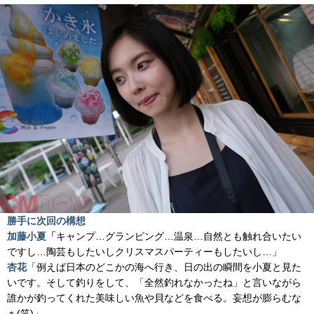
勝手に次回の構想
加藤小夏「
キャンプ…グランピング…温泉…自然とも触れ合いたい
ですし…陶芸もしたいしクリスマスパーティーもしたいし…」
杏花
「例えば日本のどこかの海へ行き、日の出の瞬間を小夏と見た
いです。そして釣りをして、「全然釣れなかったね」と言いながら
誰かが釣ってくれた美味しい魚や貝などを食べる。妄想が膨らむな
ぁ(笑)」