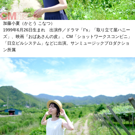
加藤小夏（かとう こなつ）
1999
年
6
月
26
日生まれ 出演作／ドラマ「
I”s
」「取り立て屋ハニー
ズ」、映画『おばあさんの皮』、
CM
「ショットワークスコンビニ」
「日立ビルシステム」などに出演。サンミュージックプロダクショ
ン所属