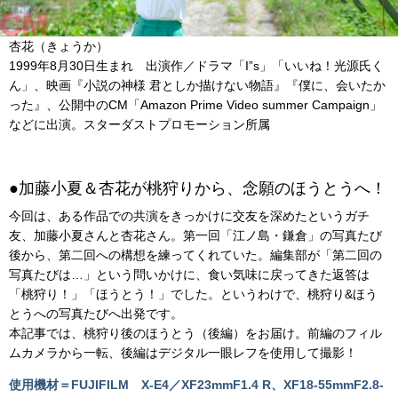
杏花（きょうか）
1999
年
8
月
30
日生まれ 出演作／ドラマ「
I”s
」「いいね！光源氏く
ん」、映画『小説の神様
君としか描けない物語』『僕に、会いたか
った』、公開中の
CM
「
Amazon Prime Video summer Campaign
」
などに出演。スターダストプロモーション所属
●
加藤小夏＆杏花が桃狩りから、念願のほうとうへ！
今回は、ある作品での共演をきっかけに交友を深めたというガチ
友、加藤小夏さんと杏花さん。第一回「江ノ島・鎌倉」の写真たび
後から、第二回への構想を練ってくれていた。編集部が「第二回の
写真たびは
…
」という問いかけに、食い気味に戻ってきた返答は
「桃狩り！」「ほうとう！」でした。というわけで、桃狩り
&
ほう
とうへの写真たびへ出発です。
本記事では、桃狩り後のほうとう（後編）をお届け。前編のフィル
ムカメラから一転、後編はデジタル一眼レフを使用して撮影！
使用機材＝FUJIFILM X-E4／XF23mmF1.4 R、XF18-55mmF2.8-