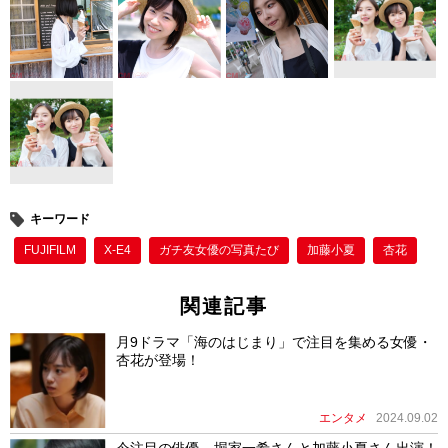
キーワード
FUJIFILM
X-E4
ガチ友女優の写真たび
加藤小夏
杏花
関連記事
月9ドラマ「海のはじまり」で注目を集める女優・
杏花が登場！
エンタメ
2024.09.02