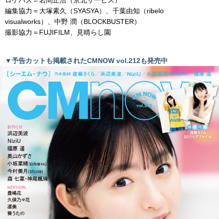
編集協力
＝
大塚素久（
SYASYA）
、千葉由知（
ribelo
visualworks
）、中野 潤（BLOCKBUSTER）
撮影協力
＝FUJIFILM、
見晴らし園
▼予告カットも掲載されたCMNOW vol.212も発売中