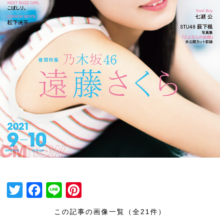
T
F
Li
Pi
wi
a
n
nt
この記事の画像一覧（全21件）