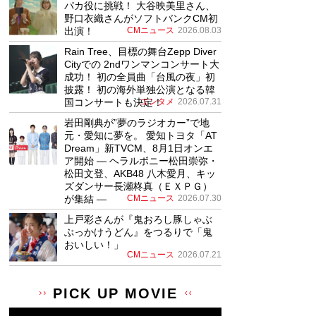
パカ役に挑戦！ 大谷映美里さん、
野口衣織さんがソフトバンクCM初
出演！
CMニュース
2026.08.03
Rain Tree、目標の舞台Zepp Diver
Cityでの 2ndワンマンコンサート大
成功！ 初の全員曲「台風の夜」初
披露！ 初の海外単独公演となる韓
国コンサートも決定！
エンタメ
2026.07.31
岩田剛典が”夢のラジオカー”で地
元・愛知に夢を。 愛知トヨタ「AT
Dream」新TVCM、8月1日オンエ
ア開始 ― ヘラルボニー松田崇弥・
松田文登、AKB48 八木愛月、キッ
ズダンサー長瀬柊真（ＥＸＰＧ）
が集結 ―
CMニュース
2026.07.30
上戸彩さんが『鬼おろし豚しゃぶ
ぶっかけうどん』をつるりで「鬼
おいしい！」
CMニュース
2026.07.21
PICK UP MOVIE