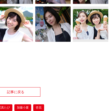
記事に戻る
写真たび
加藤小夏
杏花