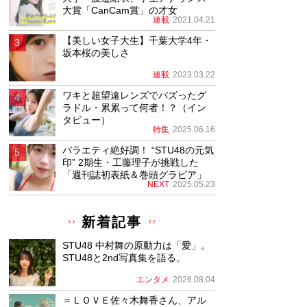
大賞「CanCam賞」の才女
連載
2021.04.21
【美しい女子大生】千葉大学4年・
坂本桜の美しさ
連載
2023.03.22
ワキと超望遠レンズでバズったグ
ラドル・累累って何者！？（イン
タビュー）
特集
2025.06.16
バラエティ絶好調！ “STU48の元気
印” 2期生・工藤理子が挑戦した
「週刊誌初表紙＆巻頭グラビア」
NEXT
2025.05.23
新着記事
STU48 中村舞の原動力は「愛」。
STU48と2nd写真集を語る。
エンタメ
2026.08.04
＝ＬＯＶＥ佐々木舞香さん、アル