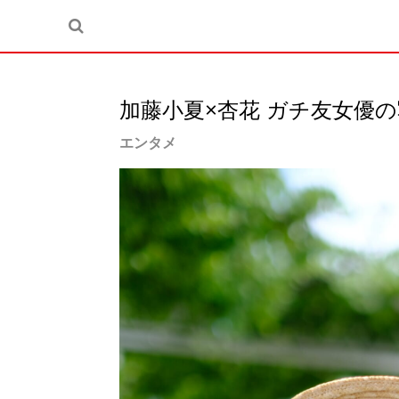
加藤小夏×杏花 ガチ友女優の
エンタメ