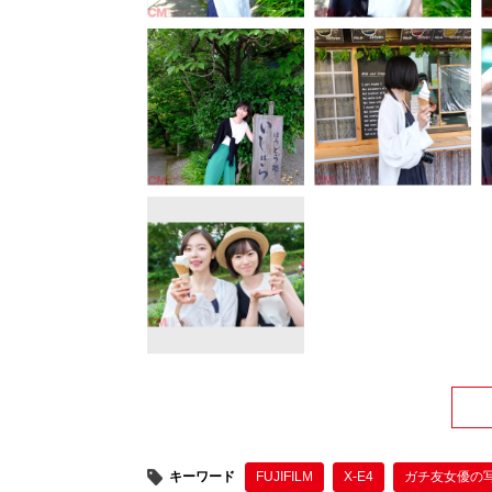
キーワード
FUJIFILM
X-E4
ガチ友女優の