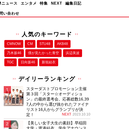
Mニュース
エンタメ
特集
NEXT
編集日記
問い合わせ
人気のキーワード
CMNOW
CM
STU48
AKB48
乃木坂46
僕が⾒たかった⻘空
浜辺美波
TGC
日向坂46
新垣結衣
デイリーランキング
スターダストプロモーション主催
第３回「スター☆オーディショ
ン」の最終選考会。応募総数16,39
7人の中から選び抜かれたファイナ
リスト16人からグランプリが決
定！
NEXT
2023.10.10
【美しい女子大生の素顔】早稲田
大学・渡邉結衣、学生アナウンス