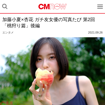
加藤小夏×杏花 ガチ友女優の写真たび 第2回
「桃狩り篇」後編
エンタメ
2021.09.26