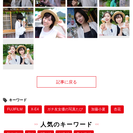
記事に戻る
キーワード
FUJIFILM
X-E4
ガチ友女優の写真たび
加藤小夏
杏花
人気のキーワード