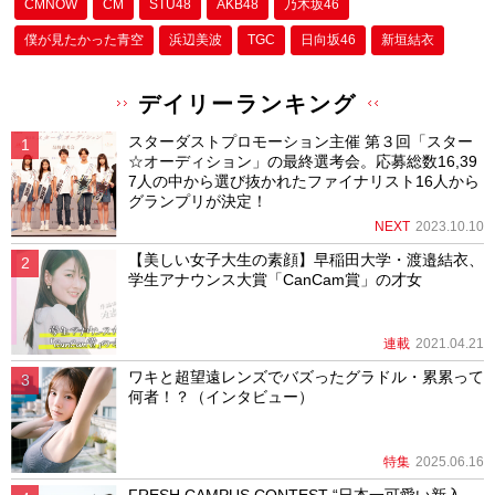
CMNOW
CM
STU48
AKB48
乃木坂46
僕が⾒たかった⻘空
浜辺美波
TGC
日向坂46
新垣結衣
デイリーランキング
スターダストプロモーション主催 第３回「スター
☆オーディション」の最終選考会。応募総数16,39
7人の中から選び抜かれたファイナリスト16人から
グランプリが決定！
NEXT
2023.10.10
【美しい女子大生の素顔】早稲田大学・渡邉結衣、
学生アナウンス大賞「CanCam賞」の才女
連載
2021.04.21
ワキと超望遠レンズでバズったグラドル・累累って
何者！？（インタビュー）
特集
2025.06.16
FRESH CAMPUS CONTEST “日本一可愛い新入