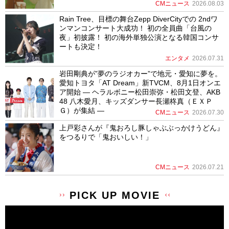
CMニュース
2026.08.03
Rain Tree、目標の舞台Zepp DiverCityでの 2ndワ
ンマンコンサート大成功！ 初の全員曲「台風の
夜」初披露！ 初の海外単独公演となる韓国コンサ
ートも決定！
エンタメ
2026.07.31
岩田剛典が”夢のラジオカー”で地元・愛知に夢を。
愛知トヨタ「AT Dream」新TVCM、8月1日オンエ
ア開始 ― ヘラルボニー松田崇弥・松田文登、AKB
48 八木愛月、キッズダンサー長瀬柊真（ＥＸＰ
Ｇ）が集結 ―
CMニュース
2026.07.30
上戸彩さんが『鬼おろし豚しゃぶぶっかけうどん』
をつるりで「鬼おいしい！」
CMニュース
2026.07.21
PICK UP MOVIE