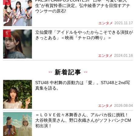
生”が有賀怜香に決定。弘中綾香アナを目指すアナ
ウンサーの原石!
エンタメ
2021.11.17
立仙愛理「アイドルをやったからこそできる演技が
きっとある」＜映画『チャロの囀り』＞
エンタメ
2024.01.16
新着記事
STU48 中村舞の原動力は「愛」。STU48と2nd写
真集を語る。
エンタメ
2026.08.04
＝ＬＯＶＥ佐々木舞香さん、アルパカ役に挑戦！
大谷映美里さん、野口衣織さんがソフトバンクCM
初出演！