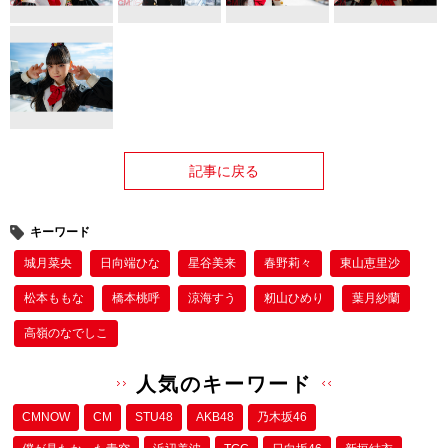
記事に戻る
キーワード
城月菜央
日向端ひな
星谷美来
春野莉々
東山恵里沙
松本ももな
橋本桃呼
涼海すう
籾山ひめり
葉月紗蘭
高嶺のなでしこ
人気のキーワード
CMNOW
CM
STU48
AKB48
乃木坂46