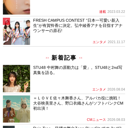
連載
2023.03.22
FRESH CAMPUS CONTEST “日本一可愛い新入
生”が有賀怜香に決定。弘中綾香アナを目指すアナ
ウンサーの原石!
エンタメ
2021.11.17
新着記事
STU48 中村舞の原動力は「愛」。STU48と2nd写
真集を語る。
エンタメ
2026.08.04
＝ＬＯＶＥ佐々木舞香さん、アルパカ役に挑戦！
大谷映美里さん、野口衣織さんがソフトバンクCM
初出演！
CMニュース
2026.08.03