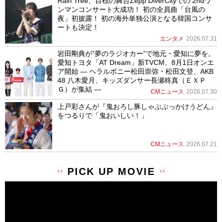
Rain Tree、目標の舞台Zepp DiverCityでの 2ndワ
ンマンコンサート大成功！ 初の全員曲「台風の
夜」初披露！ 初の海外単独公演となる韓国コンサ
ートも決定！
エンタメ
2026.07.31
岩田剛典が”夢のラジオカー”で地元・愛知に夢を。
愛知トヨタ「AT Dream」新TVCM、8月1日オンエ
ア開始 ― ヘラルボニー松田崇弥・松田文登、AKB
48 八木愛月、キッズダンサー長瀬柊真（ＥＸＰ
Ｇ）が集結 ―
CMニュース
2026.07.30
上戸彩さんが『鬼おろし豚しゃぶぶっかけうどん』
をつるりで「鬼おいしい！」
CMニュース
2026.07.21
PICK UP MOVIE