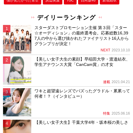
僕が⾒たかった⻘空
浜辺美波
TGC
日向坂46
新垣結衣
デイリーランキング
スターダストプロモーション主催 第３回「スター
☆オーディション」の最終選考会。応募総数16,39
7人の中から選び抜かれたファイナリスト16人から
グランプリが決定！
NEXT
2023.10.10
【美しい女子大生の素顔】早稲田大学・渡邉結衣、
学生アナウンス大賞「CanCam賞」の才女
連載
2021.04.21
ワキと超望遠レンズでバズったグラドル・累累って
何者！？（インタビュー）
特集
2025.06.16
【美しい女子大生】千葉大学4年・坂本桜の美しさ