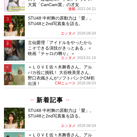
大賞「CanCam賞」の才女
連載
2021.04.21
STU48 中村舞の原動力は「愛」。
STU48と2nd写真集を語る。
エンタメ
2026.08.04
立仙愛理「アイドルをやったから
こそできる演技がきっとある」＜
映画『チャロの囀り』＞
エンタメ
2024.01.16
＝ＬＯＶＥ佐々木舞香さん、アル
パカ役に挑戦！ 大谷映美里さん、
野口衣織さんがソフトバンクCM初
出演！
CMニュース
2026.08.03
新着記事
STU48 中村舞の原動力は「愛」。
STU48と2nd写真集を語る。
エンタメ
2026.08.04
＝ＬＯＶＥ佐々木舞香さん、アル