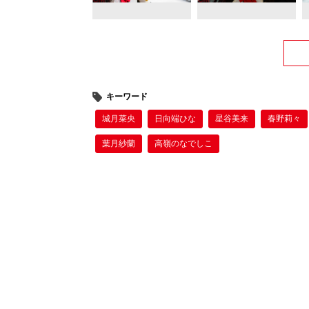
キーワード
城月菜央
日向端ひな
星谷美来
春野莉々
葉月紗蘭
高嶺のなでしこ