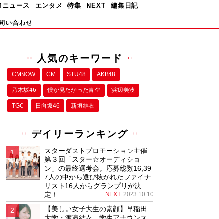
Mニュース
エンタメ
特集
NEXT
編集日記
問い合わせ
人気のキーワード
CMNOW
CM
STU48
AKB48
乃木坂46
僕が⾒たかった⻘空
浜辺美波
TGC
日向坂46
新垣結衣
デイリーランキング
スターダストプロモーション主催
第３回「スター☆オーディショ
ン」の最終選考会。応募総数16,39
7人の中から選び抜かれたファイナ
リスト16人からグランプリが決
定！
NEXT
2023.10.10
【美しい女子大生の素顔】早稲田
大学・渡邉結衣、学生アナウンス