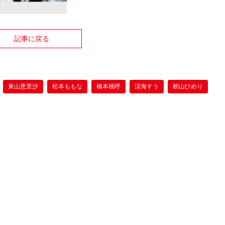
記事に戻る
東山恵里沙
松本ももな
橋本桃呼
涼海すう
籾山ひめり