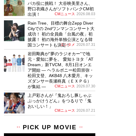
パカ役に挑戦！ 大谷映美里さん、
野口衣織さんがソフトバンクCM初
出演！
CMニュース
2026.08.03
Rain Tree、目標の舞台Zepp Diver
Cityでの 2ndワンマンコンサート大
成功！ 初の全員曲「台風の夜」初
披露！ 初の海外単独公演となる韓
国コンサートも決定！
エンタメ
2026.07.31
岩田剛典が”夢のラジオカー”で地
元・愛知に夢を。 愛知トヨタ「AT
Dream」新TVCM、8月1日オンエ
ア開始 ― ヘラルボニー松田崇弥・
松田文登、AKB48 八木愛月、キッ
ズダンサー長瀬柊真（ＥＸＰＧ）
が集結 ―
CMニュース
2026.07.30
上戸彩さんが『鬼おろし豚しゃぶ
ぶっかけうどん』をつるりで「鬼
おいしい！」
CMニュース
2026.07.21
PICK UP MOVIE