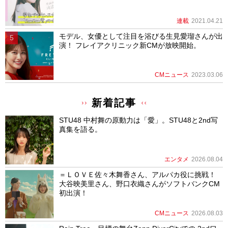
連載
2021.04.21
モデル、女優として注目を浴びる生見愛瑠さんが出
演！ フレイアクリニック新CMが放映開始。
CMニュース
2023.03.06
新着記事
STU48 中村舞の原動力は「愛」。STU48と2nd写
真集を語る。
エンタメ
2026.08.04
＝ＬＯＶＥ佐々木舞香さん、アルパカ役に挑戦！
大谷映美里さん、野口衣織さんがソフトバンクCM
初出演！
CMニュース
2026.08.03