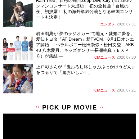
Rain Tree、目標の舞台Zepp DiverCityでの 2ndワ
ンマンコンサート大成功！ 初の全員曲「台風の
夜」初披露！ 初の海外単独公演となる韓国コンサ
ートも決定！
エンタメ
2026.07.31
岩田剛典が”夢のラジオカー”で地元・愛知に夢を。
愛知トヨタ「AT Dream」新TVCM、8月1日オンエ
ア開始 ― ヘラルボニー松田崇弥・松田文登、AKB
48 八木愛月、キッズダンサー長瀬柊真（ＥＸＰ
Ｇ）が集結 ―
CMニュース
2026.07.30
上戸彩さんが『鬼おろし豚しゃぶぶっかけうどん』
をつるりで「鬼おいしい！」
CMニュース
2026.07.21
PICK UP MOVIE