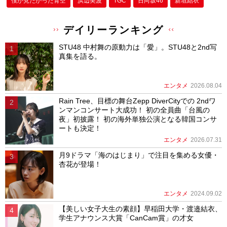
僕が⾒たかった⻘空
浜辺美波
TGC
日向坂46
新垣結衣
デイリーランキング
STU48 中村舞の原動力は「愛」。STU48と2nd写
真集を語る。
エンタメ
2026.08.04
Rain Tree、目標の舞台Zepp DiverCityでの 2ndワ
ンマンコンサート大成功！ 初の全員曲「台風の
夜」初披露！ 初の海外単独公演となる韓国コンサ
ートも決定！
エンタメ
2026.07.31
月9ドラマ「海のはじまり」で注目を集める女優・
杏花が登場！
エンタメ
2024.09.02
【美しい女子大生の素顔】早稲田大学・渡邉結衣、
学生アナウンス大賞「CanCam賞」の才女