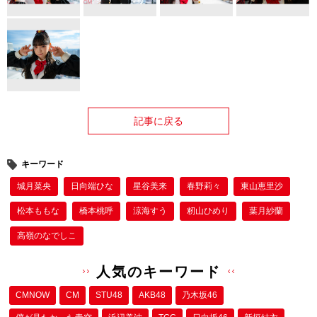
記事に戻る
キーワード
城月菜央
日向端ひな
星谷美来
春野莉々
東山恵里沙
松本ももな
橋本桃呼
涼海すう
籾山ひめり
葉月紗蘭
高嶺のなでしこ
人気のキーワード
CMNOW
CM
STU48
AKB48
乃木坂46