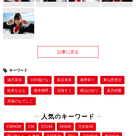
記事に戻る
キーワード
城月菜央
日向端ひな
星谷美来
春野莉々
東山恵里沙
松本ももな
橋本桃呼
涼海すう
籾山ひめり
葉月紗蘭
高嶺のなでしこ
人気のキーワード
CMNOW
CM
STU48
AKB48
乃木坂46