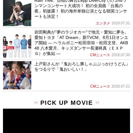
Rain Tree、目標の舞台Zepp DiverCityでの 2ndワ
ンマンコンサート大成功！ 初の全員曲「台風の
夜」初披露！ 初の海外単独公演となる韓国コンサ
ートも決定！
エンタメ
2026.07.31
岩田剛典が”夢のラジオカー”で地元・愛知に夢を。
愛知トヨタ「AT Dream」新TVCM、8月1日オンエ
ア開始 ― ヘラルボニー松田崇弥・松田文登、AKB
48 八木愛月、キッズダンサー長瀬柊真（ＥＸＰ
Ｇ）が集結 ―
CMニュース
2026.07.30
上戸彩さんが『鬼おろし豚しゃぶぶっかけうどん』
をつるりで「鬼おいしい！」
CMニュース
2026.07.21
PICK UP MOVIE