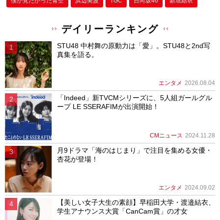
僕が⾒たかった⻘空
浜辺美波
TGC
日向坂46
新垣結衣
デイリーランキング
STU48 中村舞の原動力は「愛」。STU48と2nd写
真集を語る。
エンタメ
2026.08.04
「Indeed」新TVCMシリーズに、5人組ガールグル
ープ LE SSERAFIMが出演開始！
CMニュース
2024.11.28
月9ドラマ「海のはじまり」で注目を集める女優・
杏花が登場！
エンタメ
2024.09.02
【美しい女子大生の素顔】早稲田大学・渡邉結衣、
学生アナウンス大賞「CanCam賞」の才女