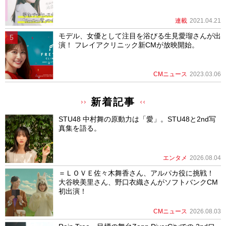
連載
2021.04.21
モデル、女優として注目を浴びる生見愛瑠さんが出
演！ フレイアクリニック新CMが放映開始。
CMニュース
2023.03.06
新着記事
STU48 中村舞の原動力は「愛」。STU48と2nd写
真集を語る。
エンタメ
2026.08.04
＝ＬＯＶＥ佐々木舞香さん、アルパカ役に挑戦！
大谷映美里さん、野口衣織さんがソフトバンクCM
初出演！
CMニュース
2026.08.03