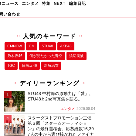
Mニュース
エンタメ
特集
NEXT
編集日記
問い合わせ
人気のキーワード
CMNOW
CM
STU48
AKB48
乃木坂46
僕が⾒たかった⻘空
浜辺美波
TGC
日向坂46
新垣結衣
デイリーランキング
STU48 中村舞の原動力は「愛」。
STU48と2nd写真集を語る。
エンタメ
2026.08.04
スターダストプロモーション主催
第３回「スター☆オーディショ
ン」の最終選考会。応募総数16,39
7人の中から選び抜かれたファイナ