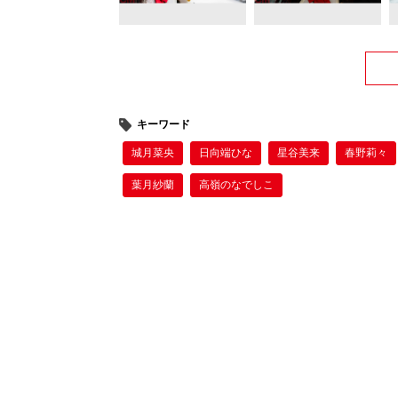
キーワード
城月菜央
日向端ひな
星谷美来
春野莉々
葉月紗蘭
高嶺のなでしこ