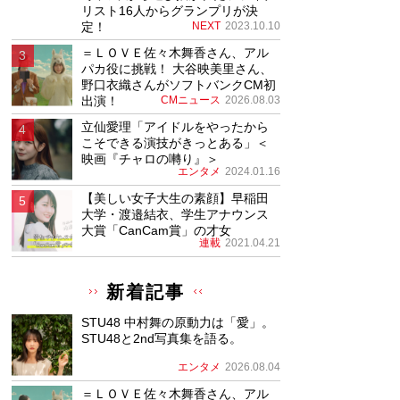
リスト16人からグランプリが決
定！
NEXT
2023.10.10
＝ＬＯＶＥ佐々木舞香さん、アル
パカ役に挑戦！ 大谷映美里さん、
野口衣織さんがソフトバンクCM初
出演！
CMニュース
2026.08.03
立仙愛理「アイドルをやったから
こそできる演技がきっとある」＜
映画『チャロの囀り』＞
エンタメ
2024.01.16
【美しい女子大生の素顔】早稲田
大学・渡邉結衣、学生アナウンス
大賞「CanCam賞」の才女
連載
2021.04.21
新着記事
STU48 中村舞の原動力は「愛」。
STU48と2nd写真集を語る。
エンタメ
2026.08.04
＝ＬＯＶＥ佐々木舞香さん、アル