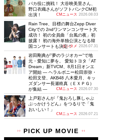
パカ役に挑戦！ 大谷映美里さん、
野口衣織さんがソフトバンクCM初
出演！
CMニュース
2026.08.03
Rain Tree、目標の舞台Zepp Diver
Cityでの 2ndワンマンコンサート大
成功！ 初の全員曲「台風の夜」初
披露！ 初の海外単独公演となる韓
国コンサートも決定！
エンタメ
2026.07.31
岩田剛典が”夢のラジオカー”で地
元・愛知に夢を。 愛知トヨタ「AT
Dream」新TVCM、8月1日オンエ
ア開始 ― ヘラルボニー松田崇弥・
松田文登、AKB48 八木愛月、キッ
ズダンサー長瀬柊真（ＥＸＰＧ）
が集結 ―
CMニュース
2026.07.30
上戸彩さんが『鬼おろし豚しゃぶ
ぶっかけうどん』をつるりで「鬼
おいしい！」
CMニュース
2026.07.21
PICK UP MOVIE