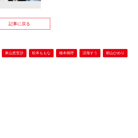
記事に戻る
東山恵里沙
松本ももな
橋本桃呼
涼海すう
籾山ひめり