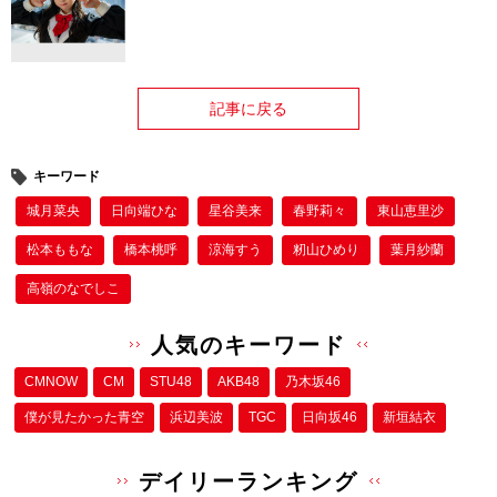
記事に戻る
キーワード
城月菜央
日向端ひな
星谷美来
春野莉々
東山恵里沙
松本ももな
橋本桃呼
涼海すう
籾山ひめり
葉月紗蘭
高嶺のなでしこ
人気のキーワード
CMNOW
CM
STU48
AKB48
乃木坂46
僕が⾒たかった⻘空
浜辺美波
TGC
日向坂46
新垣結衣
デイリーランキング