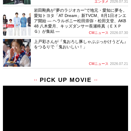
エンタメ
2026.07.31
岩田剛典が”夢のラジオカー”で地元・愛知に夢を。
愛知トヨタ「AT Dream」新TVCM、8月1日オンエ
ア開始 ― ヘラルボニー松田崇弥・松田文登、AKB
48 八木愛月、キッズダンサー長瀬柊真（ＥＸＰ
Ｇ）が集結 ―
CMニュース
2026.07.30
上戸彩さんが『鬼おろし豚しゃぶぶっかけうどん』
をつるりで「鬼おいしい！」
CMニュース
2026.07.21
PICK UP MOVIE