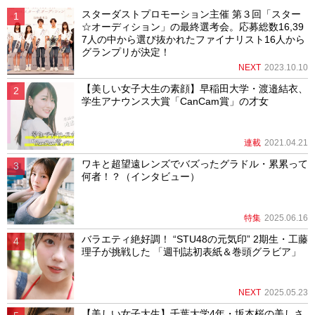
スターダストプロモーション主催 第３回「スター
☆オーディション」の最終選考会。応募総数16,39
7人の中から選び抜かれたファイナリスト16人から
グランプリが決定！
NEXT
2023.10.10
【美しい女子大生の素顔】早稲田大学・渡邉結衣、
学生アナウンス大賞「CanCam賞」の才女
連載
2021.04.21
ワキと超望遠レンズでバズったグラドル・累累って
何者！？（インタビュー）
特集
2025.06.16
バラエティ絶好調！ “STU48の元気印” 2期生・工藤
理子が挑戦した 「週刊誌初表紙＆巻頭グラビア」
NEXT
2025.05.23
【美しい女子大生】千葉大学4年・坂本桜の美しさ