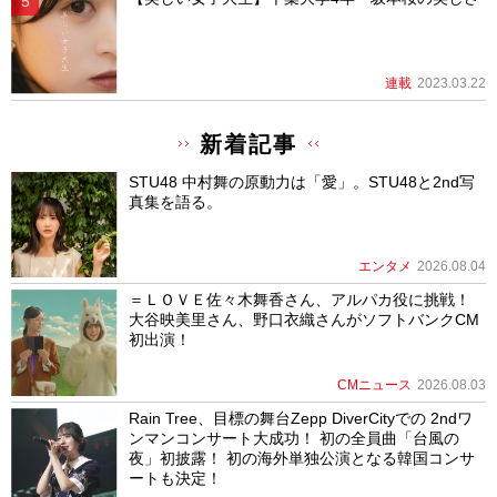
連載
2023.03.22
新着記事
STU48 中村舞の原動力は「愛」。STU48と2nd写
真集を語る。
エンタメ
2026.08.04
＝ＬＯＶＥ佐々木舞香さん、アルパカ役に挑戦！
大谷映美里さん、野口衣織さんがソフトバンクCM
初出演！
CMニュース
2026.08.03
Rain Tree、目標の舞台Zepp DiverCityでの 2ndワ
ンマンコンサート大成功！ 初の全員曲「台風の
夜」初披露！ 初の海外単独公演となる韓国コンサ
ートも決定！