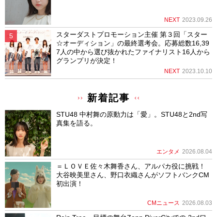
NEXT
2023.09.26
スターダストプロモーション主催 第３回「スター
☆オーディション」の最終選考会。応募総数16,39
7人の中から選び抜かれたファイナリスト16人から
グランプリが決定！
NEXT
2023.10.10
新着記事
STU48 中村舞の原動力は「愛」。STU48と2nd写
真集を語る。
エンタメ
2026.08.04
＝ＬＯＶＥ佐々木舞香さん、アルパカ役に挑戦！
大谷映美里さん、野口衣織さんがソフトバンクCM
初出演！
CMニュース
2026.08.03