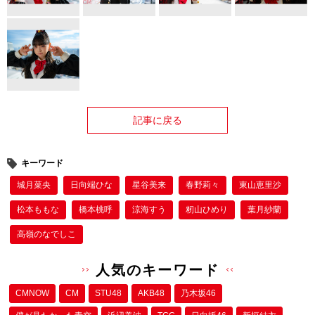
記事に戻る
キーワード
城月菜央
日向端ひな
星谷美来
春野莉々
東山恵里沙
松本ももな
橋本桃呼
涼海すう
籾山ひめり
葉月紗蘭
高嶺のなでしこ
人気のキーワード
CMNOW
CM
STU48
AKB48
乃木坂46