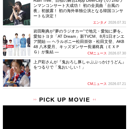
Rain Tree、目標の舞台Zepp DiverCityでの 2ndワ
ンマンコンサート大成功！ 初の全員曲「台風の
夜」初披露！ 初の海外単独公演となる韓国コンサ
ートも決定！
エンタメ
2026.07.31
岩田剛典が”夢のラジオカー”で地元・愛知に夢を。
愛知トヨタ「AT Dream」新TVCM、8月1日オンエ
ア開始 ― ヘラルボニー松田崇弥・松田文登、AKB
48 八木愛月、キッズダンサー長瀬柊真（ＥＸＰ
Ｇ）が集結 ―
CMニュース
2026.07.30
上戸彩さんが『鬼おろし豚しゃぶぶっかけうどん』
をつるりで「鬼おいしい！」
CMニュース
2026.07.21
PICK UP MOVIE