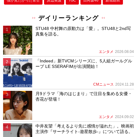
僕が⾒たかった⻘空
浜辺美波
TGC
日向坂46
新垣結衣
デイリーランキング
STU48 中村舞の原動力は「愛」。STU48と2nd写
真集を語る。
エンタメ
2026.08.04
「Indeed」新TVCMシリーズに、5人組ガールグル
ープ LE SSERAFIMが出演開始！
CMニュース
2024.11.28
月9ドラマ「海のはじまり」で注目を集める女優・
杏花が登場！
エンタメ
2024.09.02
中井友望「考えるより先に感情が溢れた」。映画初
主演作『サーチライト-遊星散歩-』について語る。