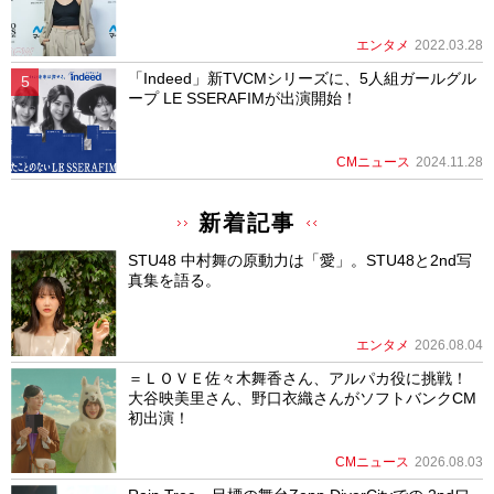
エンタメ
2022.03.28
「Indeed」新TVCMシリーズに、5人組ガールグル
ープ LE SSERAFIMが出演開始！
CMニュース
2024.11.28
新着記事
STU48 中村舞の原動力は「愛」。STU48と2nd写
真集を語る。
エンタメ
2026.08.04
＝ＬＯＶＥ佐々木舞香さん、アルパカ役に挑戦！
大谷映美里さん、野口衣織さんがソフトバンクCM
初出演！
CMニュース
2026.08.03