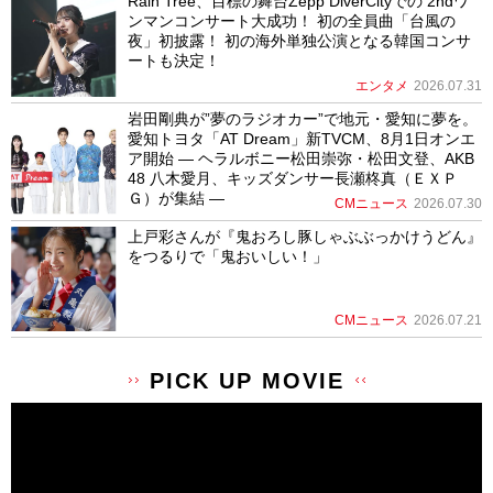
Rain Tree、目標の舞台Zepp DiverCityでの 2ndワ
ンマンコンサート大成功！ 初の全員曲「台風の
夜」初披露！ 初の海外単独公演となる韓国コンサ
ートも決定！
エンタメ
2026.07.31
岩田剛典が”夢のラジオカー”で地元・愛知に夢を。
愛知トヨタ「AT Dream」新TVCM、8月1日オンエ
ア開始 ― ヘラルボニー松田崇弥・松田文登、AKB
48 八木愛月、キッズダンサー長瀬柊真（ＥＸＰ
Ｇ）が集結 ―
CMニュース
2026.07.30
上戸彩さんが『鬼おろし豚しゃぶぶっかけうどん』
をつるりで「鬼おいしい！」
CMニュース
2026.07.21
PICK UP MOVIE