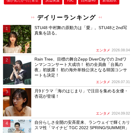
僕が⾒たかった⻘空
浜辺美波
TGC
日向坂46
新垣結衣
デイリーランキング
STU48 中村舞の原動力は「愛」。STU48と2nd写
真集を語る。
エンタメ
2026.08.04
Rain Tree、目標の舞台Zepp DiverCityでの 2ndワ
ンマンコンサート大成功！ 初の全員曲「台風の
夜」初披露！ 初の海外単独公演となる韓国コンサ
ートも決定！
エンタメ
2026.07.31
月9ドラマ「海のはじまり」で注目を集める女優・
杏花が登場！
エンタメ
2024.09.02
自分らしさ全開の安斉星来、ランウェイで輝くカリ
スマ性「マイナビ TGC 2022 SPRING/SUMMER」