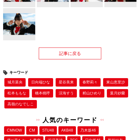
記事に戻る
キーワード
城月菜央
日向端ひな
星谷美来
春野莉々
東山恵里沙
松本ももな
橋本桃呼
涼海すう
籾山ひめり
葉月紗蘭
高嶺のなでしこ
人気のキーワード
CMNOW
CM
STU48
AKB48
乃木坂46