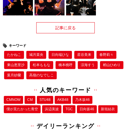
記事に戻る
キーワード
たかねこ
城月菜央
日向端ひな
星谷美来
春野莉々
東山恵里沙
松本ももな
橋本桃呼
涼海すう
籾山ひめり
葉月紗蘭
高嶺のなでしこ
人気のキーワード
CMNOW
CM
STU48
AKB48
乃木坂46
僕が⾒たかった⻘空
浜辺美波
TGC
日向坂46
新垣結衣
デイリーランキング