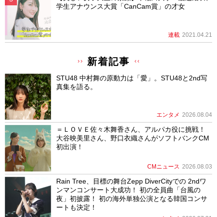
学生アナウンス大賞「CanCam賞」の才女
連載
2021.04.21
新着記事
STU48 中村舞の原動力は「愛」。STU48と2nd写
真集を語る。
エンタメ
2026.08.04
＝ＬＯＶＥ佐々木舞香さん、アルパカ役に挑戦！
大谷映美里さん、野口衣織さんがソフトバンクCM
初出演！
CMニュース
2026.08.03
Rain Tree、目標の舞台Zepp DiverCityでの 2ndワ
ンマンコンサート大成功！ 初の全員曲「台風の
夜」初披露！ 初の海外単独公演となる韓国コンサ
ートも決定！