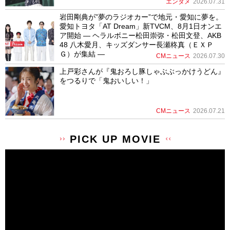
エンタメ
2026.07.31
岩田剛典が”夢のラジオカー”で地元・愛知に夢を。
愛知トヨタ「AT Dream」新TVCM、8月1日オンエ
ア開始 ― ヘラルボニー松田崇弥・松田文登、AKB
48 八木愛月、キッズダンサー長瀬柊真（ＥＸＰ
Ｇ）が集結 ―
CMニュース
2026.07.30
上戸彩さんが『鬼おろし豚しゃぶぶっかけうどん』
をつるりで「鬼おいしい！」
CMニュース
2026.07.21
PICK UP MOVIE