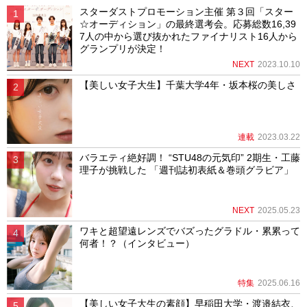
スターダストプロモーション主催 第３回「スター
☆オーディション」の最終選考会。応募総数16,39
7人の中から選び抜かれたファイナリスト16人から
グランプリが決定！
NEXT
2023.10.10
【美しい女子大生】千葉大学4年・坂本桜の美しさ
連載
2023.03.22
バラエティ絶好調！ “STU48の元気印” 2期生・工藤
理子が挑戦した 「週刊誌初表紙＆巻頭グラビア」
NEXT
2025.05.23
ワキと超望遠レンズでバズったグラドル・累累って
何者！？（インタビュー）
特集
2025.06.16
【美しい女子大生の素顔】早稲田大学・渡邉結衣、