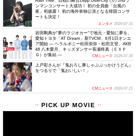
Rain Tree、目標の舞台Zepp DiverCityでの 2ndワ
ンマンコンサート大成功！ 初の全員曲「台風の
夜」初披露！ 初の海外単独公演となる韓国コンサ
ートも決定！
エンタメ
2026.07.31
岩田剛典が”夢のラジオカー”で地元・愛知に夢を。
愛知トヨタ「AT Dream」新TVCM、8月1日オンエ
ア開始 ― ヘラルボニー松田崇弥・松田文登、AKB
48 八木愛月、キッズダンサー長瀬柊真（ＥＸＰ
Ｇ）が集結 ―
CMニュース
2026.07.30
上戸彩さんが『鬼おろし豚しゃぶぶっかけうどん』
をつるりで「鬼おいしい！」
CMニュース
2026.07.21
PICK UP MOVIE