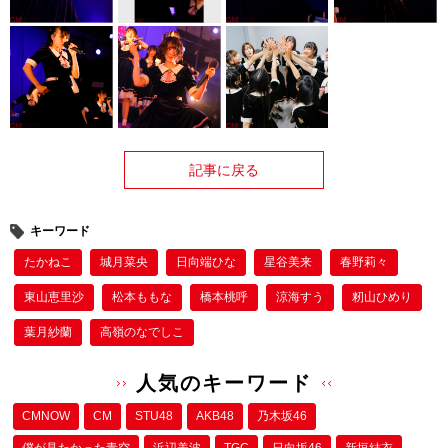
記事に戻る
キーワード
たかねこ
城月菜央
日向端ひな
星谷美来
春野莉々
東山恵里沙
松本ももな
橋本桃呼
涼海すう
籾山ひめり
葉月紗蘭
高嶺のなでしこ
人気のキーワード
CMNOW
CM
STU48
AKB48
乃木坂46