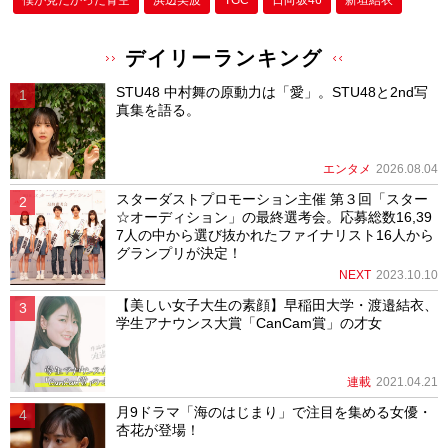
僕が⾒たかった⻘空
浜辺美波
TGC
日向坂46
新垣結衣
デイリーランキング
STU48 中村舞の原動力は「愛」。STU48と2nd写
真集を語る。
エンタメ
2026.08.04
スターダストプロモーション主催 第３回「スター
☆オーディション」の最終選考会。応募総数16,39
7人の中から選び抜かれたファイナリスト16人から
グランプリが決定！
NEXT
2023.10.10
【美しい女子大生の素顔】早稲田大学・渡邉結衣、
学生アナウンス大賞「CanCam賞」の才女
連載
2021.04.21
月9ドラマ「海のはじまり」で注目を集める女優・
杏花が登場！