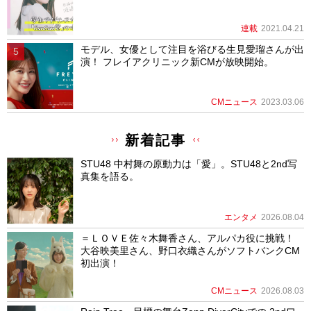
連載
2021.04.21
モデル、女優として注目を浴びる生見愛瑠さんが出
演！ フレイアクリニック新CMが放映開始。
CMニュース
2023.03.06
新着記事
STU48 中村舞の原動力は「愛」。STU48と2nd写
真集を語る。
エンタメ
2026.08.04
＝ＬＯＶＥ佐々木舞香さん、アルパカ役に挑戦！
大谷映美里さん、野口衣織さんがソフトバンクCM
初出演！
CMニュース
2026.08.03