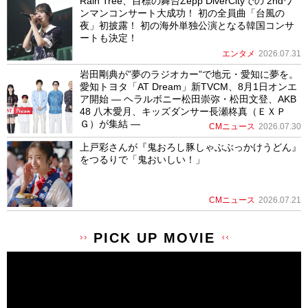
Rain Tree、目標の舞台Zepp DiverCityでの 2ndワ
ンマンコンサート大成功！ 初の全員曲「台風の
夜」初披露！ 初の海外単独公演となる韓国コンサ
ートも決定！
エンタメ
2026.07.31
岩田剛典が”夢のラジオカー”で地元・愛知に夢を。
愛知トヨタ「AT Dream」新TVCM、8月1日オンエ
ア開始 ― ヘラルボニー松田崇弥・松田文登、AKB
48 八木愛月、キッズダンサー長瀬柊真（ＥＸＰ
Ｇ）が集結 ―
CMニュース
2026.07.30
上戸彩さんが『鬼おろし豚しゃぶぶっかけうどん』
をつるりで「鬼おいしい！」
CMニュース
2026.07.21
PICK UP MOVIE