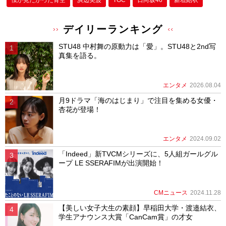
僕が⾒たかった⻘空
浜辺美波
TGC
日向坂46
新垣結衣
デイリーランキング
STU48 中村舞の原動力は「愛」。STU48と2nd写
真集を語る。
エンタメ
2026.08.04
月9ドラマ「海のはじまり」で注目を集める女優・
杏花が登場！
エンタメ
2024.09.02
「Indeed」新TVCMシリーズに、5人組ガールグル
ープ LE SSERAFIMが出演開始！
CMニュース
2024.11.28
【美しい女子大生の素顔】早稲田大学・渡邉結衣、
学生アナウンス大賞「CanCam賞」の才女