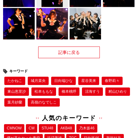
記事に戻る
キーワード
たかねこ
城月菜央
日向端ひな
星谷美来
春野莉々
東山恵里沙
松本ももな
橋本桃呼
涼海すう
籾山ひめり
葉月紗蘭
高嶺のなでしこ
人気のキーワード
CMNOW
CM
STU48
AKB48
乃木坂46