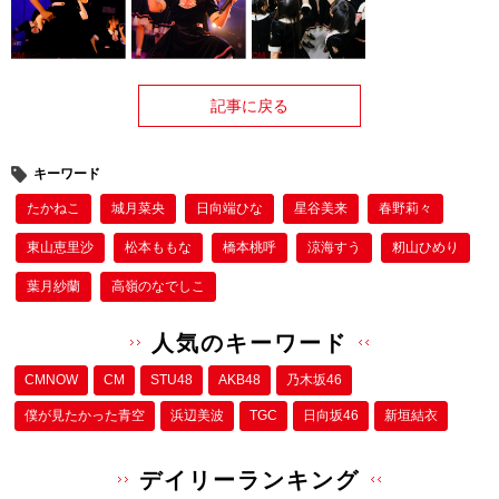
記事に戻る
キーワード
たかねこ
城月菜央
日向端ひな
星谷美来
春野莉々
東山恵里沙
松本ももな
橋本桃呼
涼海すう
籾山ひめり
葉月紗蘭
高嶺のなでしこ
人気のキーワード
CMNOW
CM
STU48
AKB48
乃木坂46
僕が⾒たかった⻘空
浜辺美波
TGC
日向坂46
新垣結衣
デイリーランキング