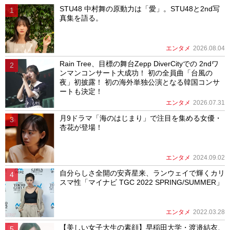
STU48 中村舞の原動力は「愛」。STU48と2nd写
真集を語る。
エンタメ
2026.08.04
Rain Tree、目標の舞台Zepp DiverCityでの 2ndワ
ンマンコンサート大成功！ 初の全員曲「台風の
夜」初披露！ 初の海外単独公演となる韓国コンサ
ートも決定！
エンタメ
2026.07.31
月9ドラマ「海のはじまり」で注目を集める女優・
杏花が登場！
エンタメ
2024.09.02
自分らしさ全開の安斉星来、ランウェイで輝くカリ
スマ性「マイナビ TGC 2022 SPRING/SUMMER」
エンタメ
2022.03.28
【美しい女子大生の素顔】早稲田大学・渡邉結衣、