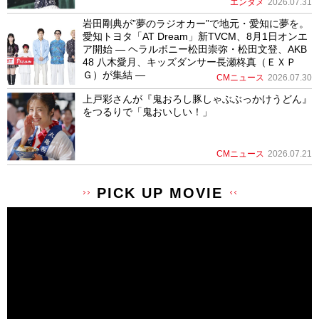
エンタメ
2026.07.31
岩田剛典が”夢のラジオカー”で地元・愛知に夢を。
愛知トヨタ「AT Dream」新TVCM、8月1日オンエ
ア開始 ― ヘラルボニー松田崇弥・松田文登、AKB
48 八木愛月、キッズダンサー長瀬柊真（ＥＸＰ
Ｇ）が集結 ―
CMニュース
2026.07.30
上戸彩さんが『鬼おろし豚しゃぶぶっかけうどん』
をつるりで「鬼おいしい！」
CMニュース
2026.07.21
PICK UP MOVIE