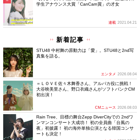
学生アナウンス大賞「CanCam賞」の才女
連載
2021.04.21
新着記事
STU48 中村舞の原動力は「愛」。STU48と2nd写
真集を語る。
エンタメ
2026.08.04
＝ＬＯＶＥ佐々木舞香さん、アルパカ役に挑戦！
大谷映美里さん、野口衣織さんがソフトバンクCM
初出演！
CMニュース
2026.08.03
Rain Tree、目標の舞台Zepp DiverCityでの 2ndワ
ンマンコンサート大成功！ 初の全員曲「台風の
夜」初披露！ 初の海外単独公演となる韓国コンサ
ートも決定！