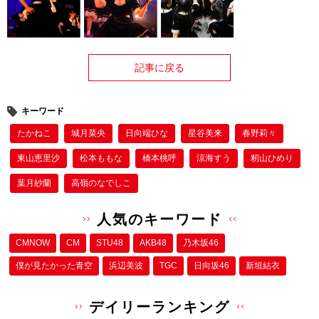
記事に戻る
キーワード
たかねこ
城月菜央
日向端ひな
星谷美来
春野莉々
東山恵里沙
松本ももな
橋本桃呼
涼海すう
籾山ひめり
葉月紗蘭
高嶺のなでしこ
人気のキーワード
CMNOW
CM
STU48
AKB48
乃木坂46
僕が⾒たかった⻘空
浜辺美波
TGC
日向坂46
新垣結衣
デイリーランキング