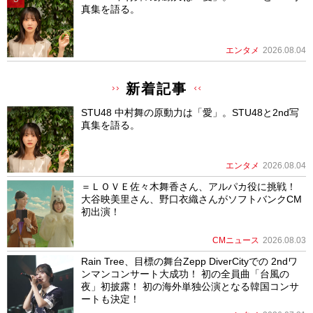
真集を語る。
エンタメ
2026.08.04
新着記事
STU48 中村舞の原動力は「愛」。STU48と2nd写
真集を語る。
エンタメ
2026.08.04
＝ＬＯＶＥ佐々木舞香さん、アルパカ役に挑戦！
大谷映美里さん、野口衣織さんがソフトバンクCM
初出演！
CMニュース
2026.08.03
Rain Tree、目標の舞台Zepp DiverCityでの 2ndワ
ンマンコンサート大成功！ 初の全員曲「台風の
夜」初披露！ 初の海外単独公演となる韓国コンサ
ートも決定！