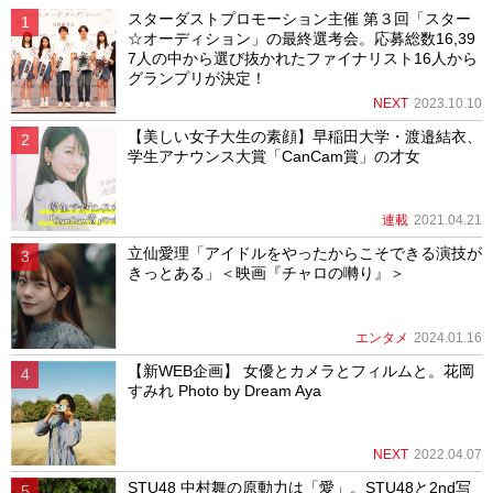
スターダストプロモーション主催 第３回「スター
☆オーディション」の最終選考会。応募総数16,39
7人の中から選び抜かれたファイナリスト16人から
グランプリが決定！
NEXT
2023.10.10
【美しい女子大生の素顔】早稲田大学・渡邉結衣、
学生アナウンス大賞「CanCam賞」の才女
連載
2021.04.21
立仙愛理「アイドルをやったからこそできる演技が
きっとある」＜映画『チャロの囀り』＞
エンタメ
2024.01.16
【新WEB企画】 女優とカメラとフィルムと。花岡
すみれ Photo by Dream Aya
NEXT
2022.04.07
STU48 中村舞の原動力は「愛」。STU48と2nd写