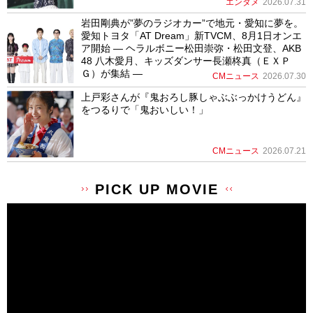
エンタメ
2026.07.31
岩田剛典が”夢のラジオカー”で地元・愛知に夢を。
愛知トヨタ「AT Dream」新TVCM、8月1日オンエ
ア開始 ― ヘラルボニー松田崇弥・松田文登、AKB
48 八木愛月、キッズダンサー長瀬柊真（ＥＸＰ
Ｇ）が集結 ―
CMニュース
2026.07.30
上戸彩さんが『鬼おろし豚しゃぶぶっかけうどん』
をつるりで「鬼おいしい！」
CMニュース
2026.07.21
PICK UP MOVIE