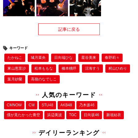
記事に戻る
キーワード
たかねこ
城月菜央
日向端ひな
星谷美来
春野莉々
東山恵里沙
松本ももな
橋本桃呼
涼海すう
籾山ひめり
葉月紗蘭
高嶺のなでしこ
人気のキーワード
CMNOW
CM
STU48
AKB48
乃木坂46
僕が⾒たかった⻘空
浜辺美波
TGC
日向坂46
新垣結衣
デイリーランキング