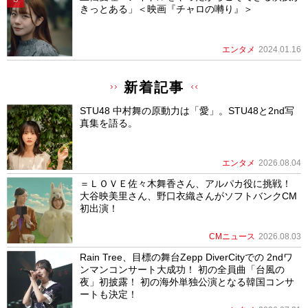
きっとある」＜映画『チャロの囀り』＞
エンタメ
2024.01.16
新着記事
STU48 中村舞の原動力は「愛」。STU48と2nd写
真集を語る。
エンタメ
2026.08.04
＝ＬＯＶＥ佐々木舞香さん、アルパカ役に挑戦！
大谷映美里さん、野口衣織さんがソフトバンクCM
初出演！
CMニュース
2026.08.03
Rain Tree、目標の舞台Zepp DiverCityでの 2ndワ
ンマンコンサート大成功！ 初の全員曲「台風の
夜」初披露！ 初の海外単独公演となる韓国コンサ
ートも決定！