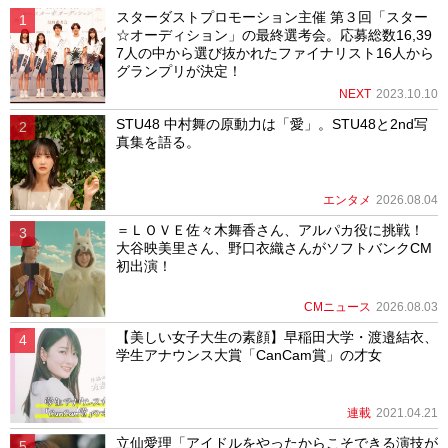
スターダストプロモーション主催 第３回「スター
☆オーディション」の最終選考会。応募総数16,39
7人の中から選び抜かれたファイナリスト16人から
グランプリが決定！
NEXT
2023.10.10
STU48 中村舞の原動力は「愛」。STU48と2nd写
真集を語る。
エンタメ
2026.08.04
＝ＬＯＶＥ佐々木舞香さん、アルパカ役に挑戦！
大谷映美里さん、野口衣織さんがソフトバンクCM
初出演！
CMニュース
2026.08.03
【美しい女子大生の素顔】早稲田大学・渡邉結衣、
学生アナウンス大賞「CanCam賞」の才女
連載
2021.04.21
立仙愛理「アイドルをやったからこそできる演技が