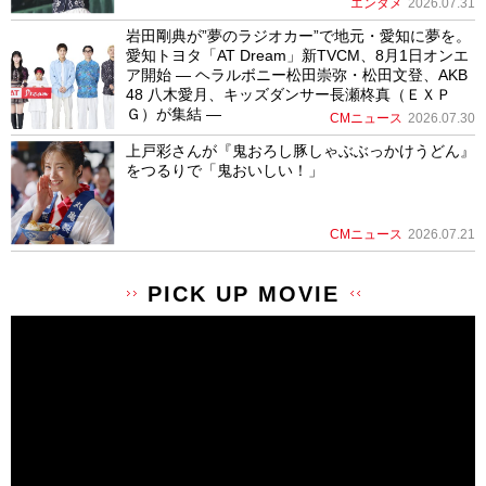
エンタメ
2026.07.31
岩田剛典が”夢のラジオカー”で地元・愛知に夢を。
愛知トヨタ「AT Dream」新TVCM、8月1日オンエ
ア開始 ― ヘラルボニー松田崇弥・松田文登、AKB
48 八木愛月、キッズダンサー長瀬柊真（ＥＸＰ
Ｇ）が集結 ―
CMニュース
2026.07.30
上戸彩さんが『鬼おろし豚しゃぶぶっかけうどん』
をつるりで「鬼おいしい！」
CMニュース
2026.07.21
PICK UP MOVIE