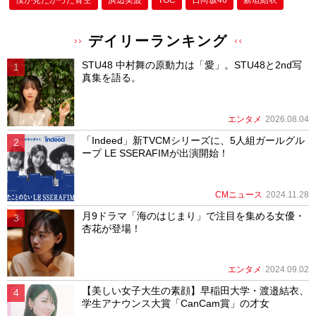
僕が⾒たかった⻘空
浜辺美波
TGC
日向坂46
新垣結衣
デイリーランキング
STU48 中村舞の原動力は「愛」。STU48と2nd写
真集を語る。
エンタメ
2026.08.04
「Indeed」新TVCMシリーズに、5人組ガールグル
ープ LE SSERAFIMが出演開始！
CMニュース
2024.11.28
月9ドラマ「海のはじまり」で注目を集める女優・
杏花が登場！
エンタメ
2024.09.02
【美しい女子大生の素顔】早稲田大学・渡邉結衣、
学生アナウンス大賞「CanCam賞」の才女