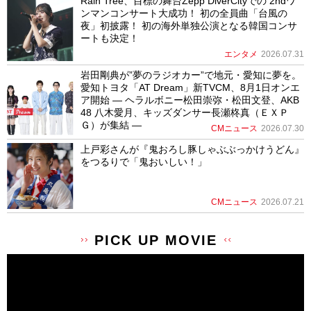
Rain Tree、目標の舞台Zepp DiverCityでの 2ndワ
ンマンコンサート大成功！ 初の全員曲「台風の
夜」初披露！ 初の海外単独公演となる韓国コンサ
ートも決定！
エンタメ
2026.07.31
岩田剛典が”夢のラジオカー”で地元・愛知に夢を。
愛知トヨタ「AT Dream」新TVCM、8月1日オンエ
ア開始 ― ヘラルボニー松田崇弥・松田文登、AKB
48 八木愛月、キッズダンサー長瀬柊真（ＥＸＰ
Ｇ）が集結 ―
CMニュース
2026.07.30
上戸彩さんが『鬼おろし豚しゃぶぶっかけうどん』
をつるりで「鬼おいしい！」
CMニュース
2026.07.21
PICK UP MOVIE