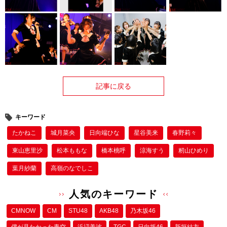
記事に戻る
キーワード
たかねこ
城月菜央
日向端ひな
星谷美来
春野莉々
東山恵里沙
松本ももな
橋本桃呼
涼海すう
籾山ひめり
葉月紗蘭
高嶺のなでしこ
人気のキーワード
CMNOW
CM
STU48
AKB48
乃木坂46