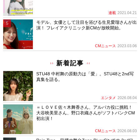
連載
2021.04.21
モデル、女優として注目を浴びる生見愛瑠さんが出
演！ フレイアクリニック新CMが放映開始。
CMニュース
2023.03.06
新着記事
STU48 中村舞の原動力は「愛」。STU48と2nd写
真集を語る。
エンタメ
2026.08.04
＝ＬＯＶＥ佐々木舞香さん、アルパカ役に挑戦！
大谷映美里さん、野口衣織さんがソフトバンクCM
初出演！
CMニュース
2026.08.03