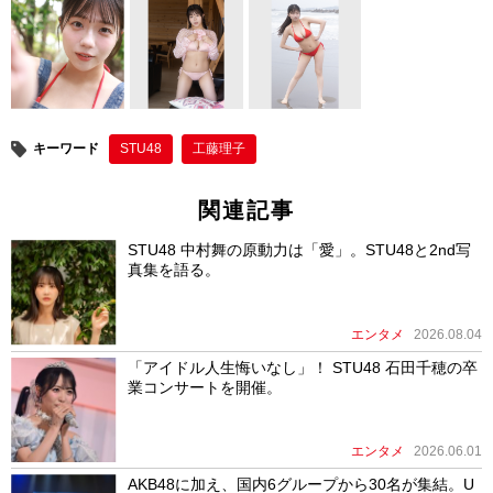
er
e
e
b
st
o
o
キーワード
STU48
工藤理子
k
関連記事
STU48 中村舞の原動力は「愛」。STU48と2nd写
真集を語る。
エンタメ
2026.08.04
「アイドル人生悔いなし」！ STU48 石田千穂の卒
業コンサートを開催。
エンタメ
2026.06.01
AKB48に加え、国内6グループから30名が集結。U