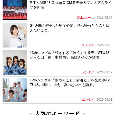
P-T × AKB48 Group 新CM発表会＆プレミアムライ
ブを開催！
CMニュース
2026.05.05
STU48に復帰した甲斐心愛。持ち帰ったものと伝
えたいこと。
エンタメ
2026.03.23
13thシングル「好きすぎて泣く」を発売。STU48
から石田千穂、中村 舞、高雄さやかが登場！
エンタメ
2026.03.17
12thシングル「傷つくことが青春だ」を発売中のS
TU48。楽曲に加え、夏の思い出も語る。
エンタメ
2025.09.21
人気のキーワード