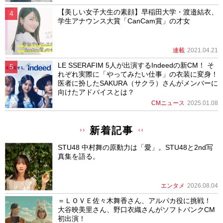
【美しい女子大生の素顔】早稲田大学・渡邉結衣、
学生アナウンス大賞「CanCam賞」の才女
連載
2021.04.21
LE SSERAFIM 5人が出演するIndeedの新CM！ そ
れぞれ実際に「やってみたい仕事」の衣装に変身！
医者に扮したSAKURA（サクラ）さんがメンバーに
向けたアドバイスとは？
CMニュース
2025.01.08
新着記事
STU48 中村舞の原動力は「愛」。STU48と2nd写
真集を語る。
エンタメ
2026.08.04
＝ＬＯＶＥ佐々木舞香さん、アルパカ役に挑戦！
大谷映美里さん、野口衣織さんがソフトバンクCM
初出演！