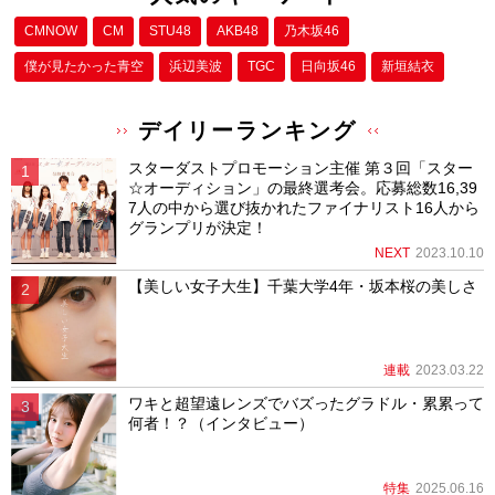
CMNOW
CM
STU48
AKB48
乃木坂46
僕が⾒たかった⻘空
浜辺美波
TGC
日向坂46
新垣結衣
デイリーランキング
スターダストプロモーション主催 第３回「スター
☆オーディション」の最終選考会。応募総数16,39
7人の中から選び抜かれたファイナリスト16人から
グランプリが決定！
NEXT
2023.10.10
【美しい女子大生】千葉大学4年・坂本桜の美しさ
連載
2023.03.22
ワキと超望遠レンズでバズったグラドル・累累って
何者！？（インタビュー）
特集
2025.06.16