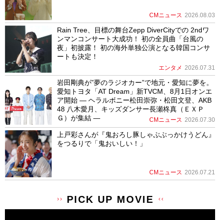
CMニュース
2026.08.03
Rain Tree、目標の舞台Zepp DiverCityでの 2ndワ
ンマンコンサート大成功！ 初の全員曲「台風の
夜」初披露！ 初の海外単独公演となる韓国コンサ
ートも決定！
エンタメ
2026.07.31
岩田剛典が”夢のラジオカー”で地元・愛知に夢を。
愛知トヨタ「AT Dream」新TVCM、8月1日オンエ
ア開始 ― ヘラルボニー松田崇弥・松田文登、AKB
48 八木愛月、キッズダンサー長瀬柊真（ＥＸＰ
Ｇ）が集結 ―
CMニュース
2026.07.30
上戸彩さんが『鬼おろし豚しゃぶぶっかけうどん』
をつるりで「鬼おいしい！」
CMニュース
2026.07.21
PICK UP MOVIE