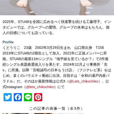
2025年、STU48を全国に広めるべく快進撃を続ける工藤理子。イン
タビューでは、グループへの愛情、グループの未来はもちろん、個
人の目標についても語っている。
Profile
くどうりこ 23歳 2002年3月29日生まれ 山口県出身 T156
2019年にSTU48の2期生として加入。2021年に正規メンバーに昇
格。STU48の最新11thシングル『地平線を見ているか？』で2作連
続シングル表題曲選抜入りを果たす。2024年12月より事務所「充
s」に所属。以降「宮根誠司の日本もうけ話」（フジテレビ系）をは
じめ、多くのバラエティ番組に出演。目指すは「令和の瀬戸内産バ
ラドル」だ。そのほか最新情報は公式X（
@Lets_chikochiko
）、公
式Instagram（
@lets_chikochiko
）にて
T
F
Li
Pi
wi
a
n
nt
この記事の画像一覧（全3件）
tt
c
e
er