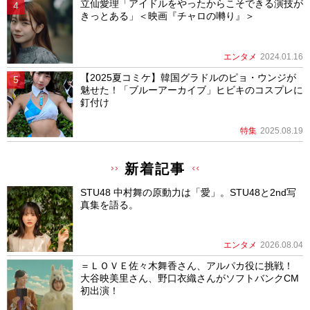
立仙愛理「アイドルをやったからこそできる演技が
きっとある」＜映画『チャロの囀り』＞
エンタメ
2024.01.16
【2025夏コミケ】韓国グラドルのピョ・ウンジが
魅せた！「ブルーアーカイブ」ヒビキのコスプレに
釘付け
特集
2025.08.19
新着記事
STU48 中村舞の原動力は「愛」。STU48と2nd写
真集を語る。
エンタメ
2026.08.04
＝ＬＯＶＥ佐々木舞香さん、アルパカ役に挑戦！
大谷映美里さん、野口衣織さんがソフトバンクCM
初出演！