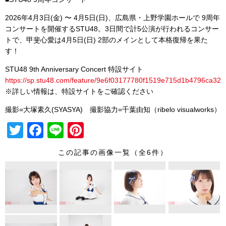
2026年4月3日(金) 〜 4月5日(日)、広島県・上野学園ホールで 9周年
コンサートを開催するSTU48。3日間で計5公演が行われるコンサー
トで、甲斐心愛は4月5日(日) 2部のメインとして本格復帰を果た
す！
STU48 9th Anniversary Concert 特設サイト
https://sp.stu48.com/feature/9e6f03177780f1519e715d1b4796ca32
※詳しい情報は、特設サイトをご確認ください
撮影=大塚素久(SYASYA) 撮影協力=千葉由知（ribelo visualworks）
T
F
Li
Pi
wi
a
n
nt
この記事の画像一覧（全6件）
tt
c
e
er
er
e
e
b
st
o