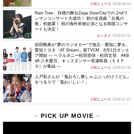
CMニュース
2026.08.03
Rain Tree、目標の舞台Zepp DiverCityでの 2ndワ
ンマンコンサート大成功！ 初の全員曲「台風の
夜」初披露！ 初の海外単独公演となる韓国コンサ
ートも決定！
エンタメ
2026.07.31
岩田剛典が”夢のラジオカー”で地元・愛知に夢を。
愛知トヨタ「AT Dream」新TVCM、8月1日オンエ
ア開始 ― ヘラルボニー松田崇弥・松田文登、AKB
48 八木愛月、キッズダンサー長瀬柊真（ＥＸＰ
Ｇ）が集結 ―
CMニュース
2026.07.30
上戸彩さんが『鬼おろし豚しゃぶぶっかけうどん』
をつるりで「鬼おいしい！」
CMニュース
2026.07.21
PICK UP MOVIE