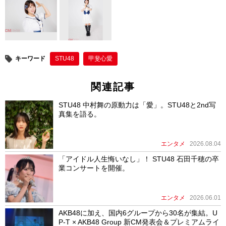
o
k
キーワード
STU48
甲斐心愛
関連記事
STU48 中村舞の原動力は「愛」。STU48と2nd写
真集を語る。
エンタメ
2026.08.04
「アイドル人生悔いなし」！ STU48 石田千穂の卒
業コンサートを開催。
エンタメ
2026.06.01
AKB48に加え、国内6グループから30名が集結。U
P-T × AKB48 Group 新CM発表会＆プレミアムライ