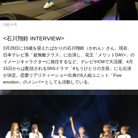
©超十代
<石川翔鈴 INTERVIEW>
3月28日に19歳を迎えたばかりの石川翔鈴（かれん）さん。現在、
日本テレビ系「超無敵クラス」に出演し、花王「メリットDAY+」の
イメージキャラクターに就任するなど、テレビやCMで大活躍。4月
15日からは配信されるSNSドラマ「#もうひとりの主役」にも出演
が決定。恋愛リアリティーショー出身の5人組ユニット「Five
emotion」のメンバーとしても活動している。