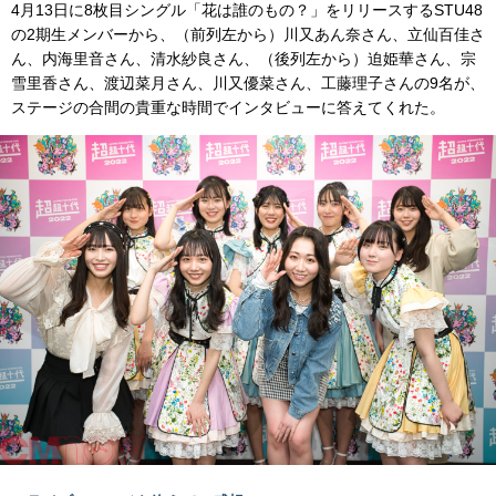
4月13日に8枚目シングル「花は誰のもの？」をリリースするSTU48
の2期生メンバーから、（前列左から）川又あん奈さん、立仙百佳さ
ん、内海里音さん、清水紗良さん、（後列左から）迫姫華さん、宗
雪里香さん、渡辺菜月さん、川又優菜さん、工藤理子さんの9名が、
ステージの合間の貴重な時間でインタビューに答えてくれた。