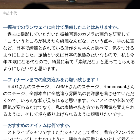
©超十代
―振袖でのランウェイに向けて準備したことはありますか。
過去に撮影していただいた振袖写真のカメラの画角を研究して
「こういうところが見えたら綺麗なんだな」という点や、手の位置
など、日本で綺麗とされている所作をちゃんと調べて、気をつける
ようにしました。振袖といえば日本の象徴みたいなもので、私も今
年20歳になる代なので、綺麗に着て「素敵だな」と思ってもらえる
ようにしたいなと思います。
―フィナーレまでの意気込みをお願い致します！
R４Gさんのステージ、LARMEさんのステージ、Romansualさん
のステージ、全部本当に全然違う雰囲気のお洋服を着させていただ
くので、いろんな私が見られると思います。ヘアメイクや衣装で雰
囲気が変わるだけでなく、私の表情や歩き方でも雰囲気を変えられ
るように、そして場を盛り上げられるように頑張りたいです。
―おすすめのアイテムは何ですか。
ストライプシャツです！ただシャツとして着て、着方がワンパタ
ーンになってしまわないように、腰巻きや羽織りものとして着るこ