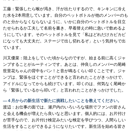
工藤：緊張したら喉が渇き、汗が出たりするので、キンキンに冷え
た水を2本用意しています。自分のペットボトルが他のメンバーのも
のと分からなくならないように、いかに自分のペットボトルを目立
たせられるか工夫して名前を書き、早着替えの時に急いで飲めるよ
うにしています。そのペットボトルを見て「私はどれだけカピカピ
になっても大丈夫だ。ステージで出し切れるぞ」という気持ちで出
ています。
川又優菜：陸上をしていた頃からなのですが、始まる前に高くジャ
ンプすることがルーティンです。あとは、仲良しのメンバーの尾崎
世里花ちゃんの背中をバン！と音が鳴るくらい叩くことです。ジャ
ンプは、緊張をほぐすことができると言われたことがきっかけで、
アイドルになってからも続けています。叩くのは、何気なく尾崎か
ら「緊張しているから叩いて」と言われたことがきっかけでした。
―４月からの新生活で新たに挑戦したいことを教えてください。
渡辺：お仕事の面では、瀬戸内のいろいろな場所でファンの皆さん
と会える機会が増えたら良いなと思います。個人的には、お片付け
が苦手なので、お片付け検定みたいな検定を学びつつ、人間らしい
生活をすることができるようになりたいです。新生活を始める皆さ