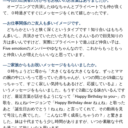
―今日の出演者の方からもお祝いのお言葉はありましたか。
オープニングで共演したゆなちゃんとプライベートでも仲が良く
て、０時過ぎてすぐにメッセージをくれて嬉しかったです。
―お仕事関係のご友人も多いイメージです。
どちらかというと狭く深くというタイプです！知り合いはもちろ
ん多いし、共演させていただいた方もたくさんいるので顔見知りの
方は多いんですけど、実際にプライベートで遊ぶほど仲良い子は、
Five emotionのメンバーやゆなちゃんなので、これからもっともっ
と仲良い人が増えたらいいなと思っています。
―ご家族からもお祝いメッセージをもらいましたか。
０時ちょうどに母から「大きくなるな大きくなるな、ずっとママ
の腕の中にいろって思っていた赤ちゃんが、いつの間にか19歳にな
っちゃって、すごく寂しい気持ちもあるけど、応援しているよ」と
いうメッセージをもらいました。もうすぐ2歳になる妹がいるんです
けど、最近言葉が話せるようになって「Happy Birthday to you~」の
歌を、ねぇねバージョンで「Happy Birthday dear ねぇね」と歌った
あと「誕生日おめでとう！ねぇね」と言ってくれて、その動画を見
て号泣した夜でした。「こんなに早く成長しちゃうの？」と驚きま
した。妹は十代までもう少し時間がありますが、いつか素敵な十代
を過ごして欲しいなと思います。