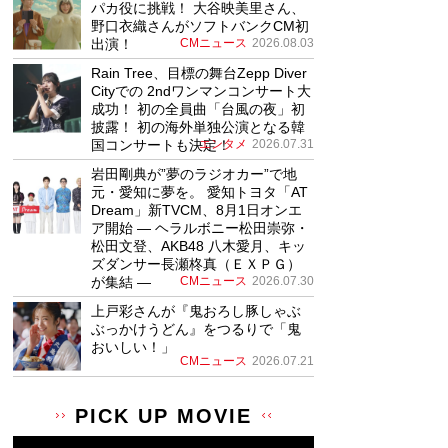
パカ役に挑戦！ 大谷映美里さん、
野口衣織さんがソフトバンクCM初
出演！
CMニュース
2026.08.03
Rain Tree、目標の舞台Zepp Diver
Cityでの 2ndワンマンコンサート大
成功！ 初の全員曲「台風の夜」初
披露！ 初の海外単独公演となる韓
国コンサートも決定！
エンタメ
2026.07.31
岩田剛典が”夢のラジオカー”で地
元・愛知に夢を。 愛知トヨタ「AT
Dream」新TVCM、8月1日オンエ
ア開始 ― ヘラルボニー松田崇弥・
松田文登、AKB48 八木愛月、キッ
ズダンサー長瀬柊真（ＥＸＰＧ）
が集結 ―
CMニュース
2026.07.30
上戸彩さんが『鬼おろし豚しゃぶ
ぶっかけうどん』をつるりで「鬼
おいしい！」
CMニュース
2026.07.21
PICK UP MOVIE