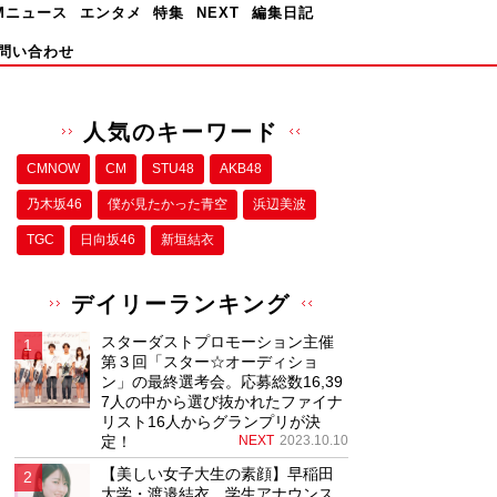
Mニュース
エンタメ
特集
NEXT
編集日記
問い合わせ
人気のキーワード
CMNOW
CM
STU48
AKB48
乃木坂46
僕が⾒たかった⻘空
浜辺美波
TGC
日向坂46
新垣結衣
デイリーランキング
スターダストプロモーション主催
第３回「スター☆オーディショ
ン」の最終選考会。応募総数16,39
7人の中から選び抜かれたファイナ
リスト16人からグランプリが決
定！
NEXT
2023.10.10
【美しい女子大生の素顔】早稲田
大学・渡邉結衣、学生アナウンス