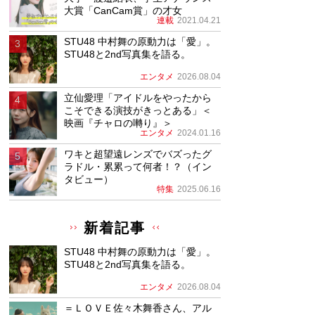
大賞「CanCam賞」の才女
連載
2021.04.21
STU48 中村舞の原動力は「愛」。
STU48と2nd写真集を語る。
エンタメ
2026.08.04
立仙愛理「アイドルをやったから
こそできる演技がきっとある」＜
映画『チャロの囀り』＞
エンタメ
2024.01.16
ワキと超望遠レンズでバズったグ
ラドル・累累って何者！？（イン
タビュー）
特集
2025.06.16
新着記事
STU48 中村舞の原動力は「愛」。
STU48と2nd写真集を語る。
エンタメ
2026.08.04
＝ＬＯＶＥ佐々木舞香さん、アル