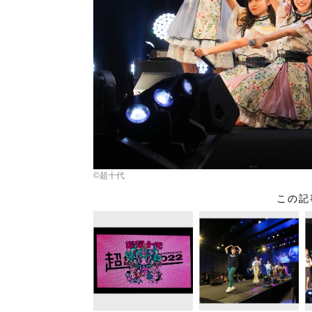
©超十代
この記