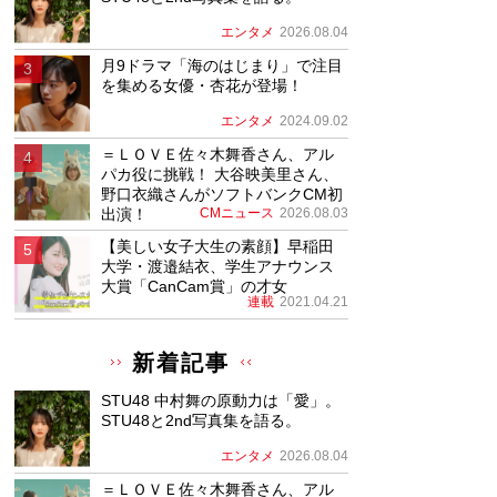
エンタメ
2026.08.04
月9ドラマ「海のはじまり」で注目
を集める女優・杏花が登場！
エンタメ
2024.09.02
＝ＬＯＶＥ佐々木舞香さん、アル
パカ役に挑戦！ 大谷映美里さん、
野口衣織さんがソフトバンクCM初
出演！
CMニュース
2026.08.03
【美しい女子大生の素顔】早稲田
大学・渡邉結衣、学生アナウンス
大賞「CanCam賞」の才女
連載
2021.04.21
新着記事
STU48 中村舞の原動力は「愛」。
STU48と2nd写真集を語る。
エンタメ
2026.08.04
＝ＬＯＶＥ佐々木舞香さん、アル