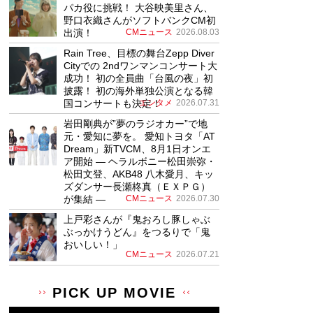
パカ役に挑戦！ 大谷映美里さん、
野口衣織さんがソフトバンクCM初
出演！
CMニュース
2026.08.03
Rain Tree、目標の舞台Zepp Diver
Cityでの 2ndワンマンコンサート大
成功！ 初の全員曲「台風の夜」初
披露！ 初の海外単独公演となる韓
国コンサートも決定！
エンタメ
2026.07.31
岩田剛典が”夢のラジオカー”で地
元・愛知に夢を。 愛知トヨタ「AT
Dream」新TVCM、8月1日オンエ
ア開始 ― ヘラルボニー松田崇弥・
松田文登、AKB48 八木愛月、キッ
ズダンサー長瀬柊真（ＥＸＰＧ）
が集結 ―
CMニュース
2026.07.30
上戸彩さんが『鬼おろし豚しゃぶ
ぶっかけうどん』をつるりで「鬼
おいしい！」
CMニュース
2026.07.21
PICK UP MOVIE