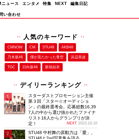
Mニュース
エンタメ
特集
NEXT
編集日記
問い合わせ
人気のキーワード
CMNOW
CM
STU48
AKB48
乃木坂46
僕が⾒たかった⻘空
浜辺美波
TGC
日向坂46
新垣結衣
デイリーランキング
スターダストプロモーション主催
第３回「スター☆オーディショ
ン」の最終選考会。応募総数16,39
7人の中から選び抜かれたファイナ
リスト16人からグランプリが決
定！
NEXT
2023.10.10
STU48 中村舞の原動力は「愛」。
STU48と2nd写真集を語る。