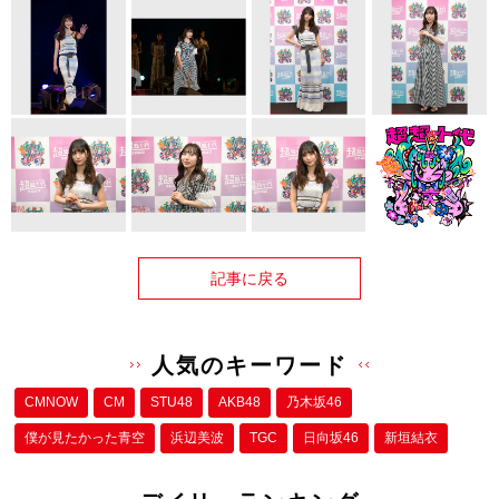
記事に戻る
人気のキーワード
CMNOW
CM
STU48
AKB48
乃木坂46
僕が⾒たかった⻘空
浜辺美波
TGC
日向坂46
新垣結衣