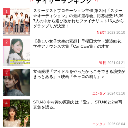
デイリーランキング
スターダストプロモーション主催 第３回「スター
☆オーディション」の最終選考会。応募総数16,39
7人の中から選び抜かれたファイナリスト16人から
グランプリが決定！
NEXT
2023.10.10
【美しい女子大生の素顔】早稲田大学・渡邉結衣、
学生アナウンス大賞「CanCam賞」の才女
連載
2021.04.21
立仙愛理「アイドルをやったからこそできる演技が
きっとある」＜映画『チャロの囀り』＞
エンタメ
2024.01.16
STU48 中村舞の原動力は「愛」。STU48と2nd写
真集を語る。
エンタメ
2026.08.04