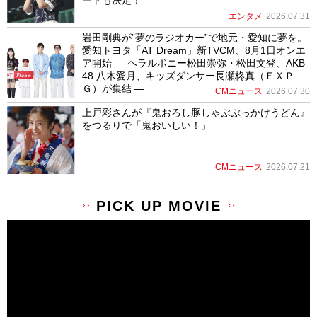
ートも決定！
エンタメ
2026.07.31
岩田剛典が”夢のラジオカー”で地元・愛知に夢を。
愛知トヨタ「AT Dream」新TVCM、8月1日オンエ
ア開始 ― ヘラルボニー松田崇弥・松田文登、AKB
48 八木愛月、キッズダンサー長瀬柊真（ＥＸＰ
Ｇ）が集結 ―
CMニュース
2026.07.30
上戸彩さんが『鬼おろし豚しゃぶぶっかけうどん』
をつるりで「鬼おいしい！」
CMニュース
2026.07.21
PICK UP MOVIE