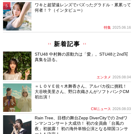
ワキと超望遠レンズでバズったグラドル・累累って
何者！？（インタビュー）
特集
2025.06.16
新着記事
STU48 中村舞の原動力は「愛」。STU48と2nd写
真集を語る。
エンタメ
2026.08.04
＝ＬＯＶＥ佐々木舞香さん、アルパカ役に挑戦！
大谷映美里さん、野口衣織さんがソフトバンクCM
初出演！
CMニュース
2026.08.03
Rain Tree、目標の舞台Zepp DiverCityでの 2ndワ
ンマンコンサート大成功！ 初の全員曲「台風の
夜」初披露！ 初の海外単独公演となる韓国コンサ