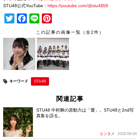
STU48公式YouTube：
https://youtube.com/@stu4858
T
F
Li
Pi
wi
a
n
nt
この記事の画像一覧（全2件）
tt
c
e
er
er
e
e
b
st
o
o
キーワード
STU48
k
関連記事
STU48 中村舞の原動力は「愛」。STU48と2nd写
真集を語る。
エンタメ
2026.08.04