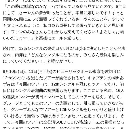
「この夢は無謀なのかな」って悩んでいる姿も見ていたので、6年目
にして、さーやんの夢が叶ったことが、本当に嬉しいです！ずっと
同期の先頭に立って頑張ってくれているさーやんのことを、少しで
も支えられるように、私自身も成長して頑張っていきたいと思いま
す！ファンのみなさんもこれからも支えてください！よろしくお願
いいたします！」と高雄にエールを送った。
続けて、12thシングルの発売日が8月27日(水)に決定したことが発表
され、内海は「どんなシングルになるのか、みなさん続報を楽しみ
にしていてください！」と呼びかけた。
8月10日(日)、11日(月・祝)のヒューリックホール東京を皮切りに
12thシングルを冠したツアーが開催されるが、キャプテンの岡田あ
ずみは「今回のツアーは、12thシングルを冠したツアーであり、初
日にはシングル表題曲の初披露もあります。ここにいる私達、16人
の選抜メンバーが初日メンバーとしてこのツアーを迎え、そして、
グループとしてもこのツアーの先頭として、引っ張っていきながら
も、グループみんなでツアーと12thシングルをしっかりと盛り上げ
ていけるよう頑張って駆け抜けていきたいなと思っております。そ
して、今回のツアーは全公演SOLD OUTが私達チームの目標となっ
ております。なので、どの県、どの公演でももう一度みたいと、ま