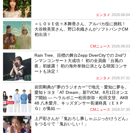
エンタメ
2026.08.04
＝ＬＯＶＥ佐々木舞香さん、アルパカ役に挑戦！
大谷映美里さん、野口衣織さんがソフトバンクCM
初出演！
CMニュース
2026.08.03
Rain Tree、目標の舞台Zepp DiverCityでの 2ndワ
ンマンコンサート大成功！ 初の全員曲「台風の
夜」初披露！ 初の海外単独公演となる韓国コンサ
ートも決定！
エンタメ
2026.07.31
岩田剛典が”夢のラジオカー”で地元・愛知に夢を。
愛知トヨタ「AT Dream」新TVCM、8月1日オンエ
ア開始 ― ヘラルボニー松田崇弥・松田文登、AKB
48 八木愛月、キッズダンサー長瀬柊真（ＥＸＰ
Ｇ）が集結 ―
CMニュース
2026.07.30
上戸彩さんが『鬼おろし豚しゃぶぶっかけうどん』
をつるりで「鬼おいしい！」