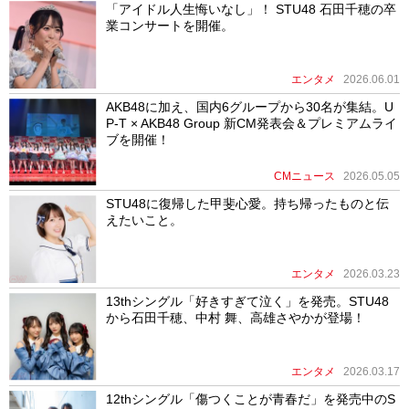
「アイドル人生悔いなし」！ STU48 石田千穂の卒
業コンサートを開催。
エンタメ
2026.06.01
AKB48に加え、国内6グループから30名が集結。U
P-T × AKB48 Group 新CM発表会＆プレミアムライ
ブを開催！
CMニュース
2026.05.05
STU48に復帰した甲斐心愛。持ち帰ったものと伝
えたいこと。
エンタメ
2026.03.23
13thシングル「好きすぎて泣く」を発売。STU48
から石田千穂、中村 舞、高雄さやかが登場！
エンタメ
2026.03.17
12thシングル「傷つくことが青春だ」を発売中のS