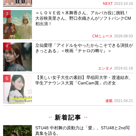
NEXT
2023.10.10
＝ＬＯＶＥ佐々木舞香さん、アルパカ役に挑戦！
大谷映美里さん、野口衣織さんがソフトバンクCM
初出演！
CMニュース
2026.08.03
立仙愛理「アイドルをやったからこそできる演技が
きっとある」＜映画『チャロの囀り』＞
エンタメ
2024.01.16
【美しい女子大生の素顔】早稲田大学・渡邉結衣、
学生アナウンス大賞「CanCam賞」の才女
連載
2021.04.21
新着記事
STU48 中村舞の原動力は「愛」。STU48と2nd写
真集を語る。