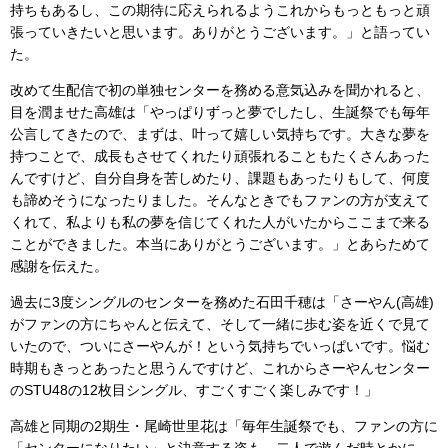
持ちもあるし、この期待に応えられるようこれからもっともっと頑
張っていきたいと思います。ありがとうございます。」と語ってい
た。
改めて生配信で初の単独センターを務める意気込みを聞かれると、
目を潤ませた高雄は「やっぱりずっと夢でしたし、生誕祭でも毎年
公言してきたので、まずは、叶って嬉しい気持ちです。大きな夢を
持つことで、成長もさせてくれたり頑張れることもたくさんあった
んですけど、自分自身を苦しめたり、課題もあったりもして、何度
も諦めそうになったりました。そんなときでもファンの方が支えて
くれて、私よりも私の夢を信じてくれた人がいたからここまで来る
ことができました。本当にありがとうございます。」とあらためて
感謝を伝えた。
過去に3度シングルのセンターを務めた石田千穂は「さーやん(高雄)
がファンの方にちゃんと伝えて、そして一緒に歩む姿を近くで見て
いたので、ついにさーやんが！という気持ちでいっぱいです。悩む
時期もきっとあったと思うんですけど、これからさーやんセンター
のSTU48の12枚目シングル、すごくすごく楽しみです！」
高雄と同期の2期生・尾崎世里花は「毎年生誕祭でも、ファンの方に
「センターになりたい」と決意する姿も、二人で遊んだ時とかに、