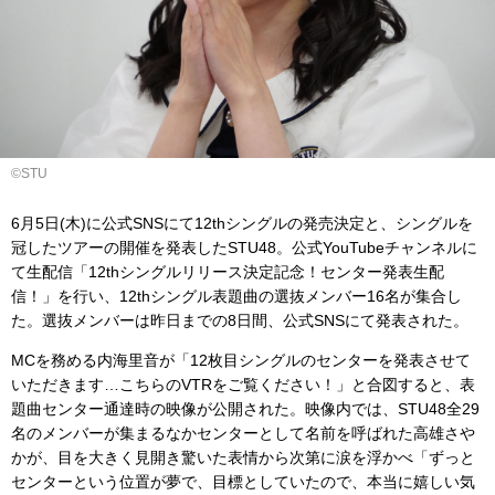
©️STU
6月5日(木)に公式SNSにて12thシングルの発売決定と、シングルを
冠したツアーの開催を発表したSTU48。公式YouTubeチャンネルに
て生配信「12thシングルリリース決定記念！センター発表生配
信！」を行い、12thシングル表題曲の選抜メンバー16名が集合し
た。選抜メンバーは昨日までの8日間、公式SNSにて発表された。
MCを務める内海里音が「12枚目シングルのセンターを発表させて
いただきます…こちらのVTRをご覧ください！」と合図すると、表
題曲センター通達時の映像が公開された。映像内では、STU48全29
名のメンバーが集まるなかセンターとして名前を呼ばれた高雄さや
かが、目を大きく見開き驚いた表情から次第に涙を浮かべ「ずっと
センターという位置が夢で、目標としていたので、本当に嬉しい気