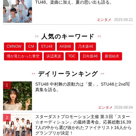
TU48。楽曲に加え、夏の思い出も語る。
エンタメ
2025.09.21
人気のキーワード
CMNOW
CM
STU48
AKB48
乃木坂46
僕が⾒たかった⻘空
浜辺美波
TGC
日向坂46
新垣結衣
デイリーランキング
STU48 中村舞の原動力は「愛」。STU48と2nd写
真集を語る。
エンタメ
2026.08.04
スターダストプロモーション主催 第３回「スター
☆オーディション」の最終選考会。応募総数16,39
7人の中から選び抜かれたファイナリスト16人から
グランプリが決定！