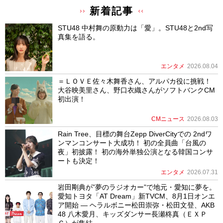
新着記事
STU48 中村舞の原動力は「愛」。STU48と2nd写
真集を語る。
エンタメ
2026.08.04
＝ＬＯＶＥ佐々木舞香さん、アルパカ役に挑戦！
大谷映美里さん、野口衣織さんがソフトバンクCM
初出演！
CMニュース
2026.08.03
Rain Tree、目標の舞台Zepp DiverCityでの 2ndワ
ンマンコンサート大成功！ 初の全員曲「台風の
夜」初披露！ 初の海外単独公演となる韓国コンサ
ートも決定！
エンタメ
2026.07.31
岩田剛典が”夢のラジオカー”で地元・愛知に夢を。
愛知トヨタ「AT Dream」新TVCM、8月1日オンエ
ア開始 ― ヘラルボニー松田崇弥・松田文登、AKB
48 八木愛月、キッズダンサー長瀬柊真（ＥＸＰ