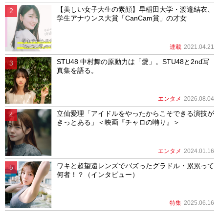
【美しい女子大生の素顔】早稲田大学・渡邉結衣、
学生アナウンス大賞「CanCam賞」の才女
連載
2021.04.21
STU48 中村舞の原動力は「愛」。STU48と2nd写
真集を語る。
エンタメ
2026.08.04
立仙愛理「アイドルをやったからこそできる演技が
きっとある」＜映画『チャロの囀り』＞
エンタメ
2024.01.16
ワキと超望遠レンズでバズったグラドル・累累って
何者！？（インタビュー）
特集
2025.06.16