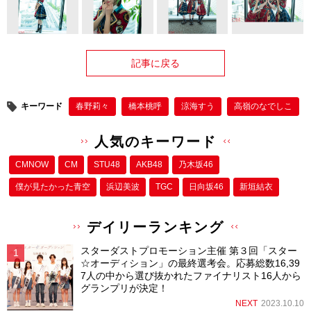
記事に戻る
キーワード
春野莉々
橋本桃呼
涼海すう
高嶺のなでしこ
人気のキーワード
CMNOW
CM
STU48
AKB48
乃木坂46
僕が⾒たかった⻘空
浜辺美波
TGC
日向坂46
新垣結衣
デイリーランキング
スターダストプロモーション主催 第３回「スター
☆オーディション」の最終選考会。応募総数16,39
7人の中から選び抜かれたファイナリスト16人から
グランプリが決定！
NEXT
2023.10.10