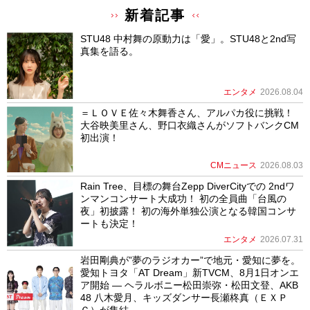
新着記事
STU48 中村舞の原動力は「愛」。STU48と2nd写
真集を語る。
エンタメ
2026.08.04
＝ＬＯＶＥ佐々木舞香さん、アルパカ役に挑戦！
大谷映美里さん、野口衣織さんがソフトバンクCM
初出演！
CMニュース
2026.08.03
Rain Tree、目標の舞台Zepp DiverCityでの 2ndワ
ンマンコンサート大成功！ 初の全員曲「台風の
夜」初披露！ 初の海外単独公演となる韓国コンサ
ートも決定！
エンタメ
2026.07.31
岩田剛典が”夢のラジオカー”で地元・愛知に夢を。
愛知トヨタ「AT Dream」新TVCM、8月1日オンエ
ア開始 ― ヘラルボニー松田崇弥・松田文登、AKB
48 八木愛月、キッズダンサー長瀬柊真（ＥＸＰ