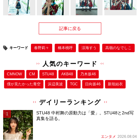
記事に戻る
キーワード
春野莉々
橋本桃呼
涼海すう
高嶺のなでしこ
人気のキーワード
CMNOW
CM
STU48
AKB48
乃木坂46
僕が⾒たかった⻘空
浜辺美波
TGC
日向坂46
新垣結衣
デイリーランキング
STU48 中村舞の原動力は「愛」。STU48と2nd写
真集を語る。
エンタメ
2026.08.04