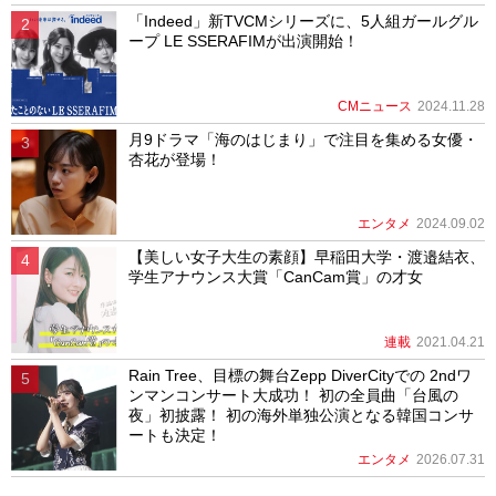
「Indeed」新TVCMシリーズに、5人組ガールグル
ープ LE SSERAFIMが出演開始！
CMニュース
2024.11.28
月9ドラマ「海のはじまり」で注目を集める女優・
杏花が登場！
エンタメ
2024.09.02
【美しい女子大生の素顔】早稲田大学・渡邉結衣、
学生アナウンス大賞「CanCam賞」の才女
連載
2021.04.21
Rain Tree、目標の舞台Zepp DiverCityでの 2ndワ
ンマンコンサート大成功！ 初の全員曲「台風の
夜」初披露！ 初の海外単独公演となる韓国コンサ
ートも決定！
エンタメ
2026.07.31