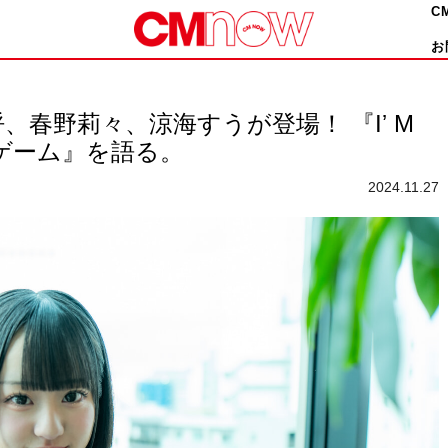
C
お
春野莉々、涼海すうが登場！ 『Iʼ M
リンゲーム』を語る。
2024.11.27