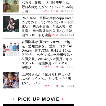
パカ役に挑戦！ 大谷映美里さん、
野口衣織さんがソフトバンクCM初
出演！
CMニュース
2026.08.03
Rain Tree、目標の舞台Zepp Diver
Cityでの 2ndワンマンコンサート大
成功！ 初の全員曲「台風の夜」初
披露！ 初の海外単独公演となる韓
国コンサートも決定！
エンタメ
2026.07.31
岩田剛典が”夢のラジオカー”で地
元・愛知に夢を。 愛知トヨタ「AT
Dream」新TVCM、8月1日オンエ
ア開始 ― ヘラルボニー松田崇弥・
松田文登、AKB48 八木愛月、キッ
ズダンサー長瀬柊真（ＥＸＰＧ）
が集結 ―
CMニュース
2026.07.30
上戸彩さんが『鬼おろし豚しゃぶ
ぶっかけうどん』をつるりで「鬼
おいしい！」
CMニュース
2026.07.21
PICK UP MOVIE