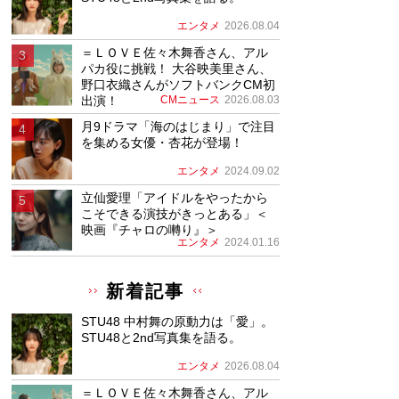
エンタメ
2026.08.04
＝ＬＯＶＥ佐々木舞香さん、アル
パカ役に挑戦！ 大谷映美里さん、
野口衣織さんがソフトバンクCM初
出演！
CMニュース
2026.08.03
月9ドラマ「海のはじまり」で注目
を集める女優・杏花が登場！
エンタメ
2024.09.02
立仙愛理「アイドルをやったから
こそできる演技がきっとある」＜
映画『チャロの囀り』＞
エンタメ
2024.01.16
新着記事
STU48 中村舞の原動力は「愛」。
STU48と2nd写真集を語る。
エンタメ
2026.08.04
＝ＬＯＶＥ佐々木舞香さん、アル