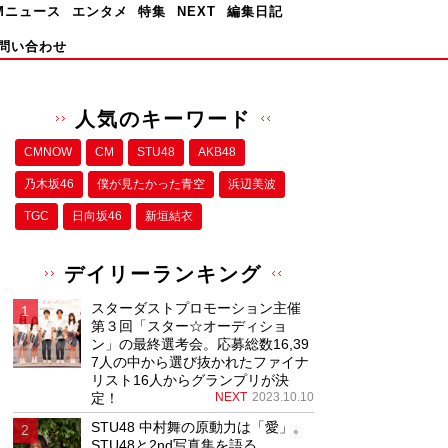
Mニュース
エンタメ
特集
NEXT
編集日記
問い合わせ
人気のキーワード
CMNOW
CM
STU48
AKB48
乃木坂46
僕が⾒たかった⻘空
浜辺美波
TGC
日向坂46
新垣結衣
デイリーランキング
スターダストプロモーション主催
第３回「スター☆オーディショ
ン」の最終選考会。応募総数16,39
7人の中から選び抜かれたファイナ
リスト16人からグランプリが決
定！
NEXT
2023.10.10
STU48 中村舞の原動力は「愛」。
STU48と2nd写真集を語る。