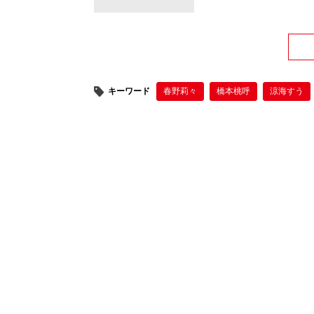
キーワード
春野莉々
橋本桃呼
涼海すう