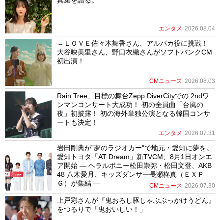
エンタメ
2026.08.04
＝ＬＯＶＥ佐々木舞香さん、アルパカ役に挑戦！
大谷映美里さん、野口衣織さんがソフトバンクCM
初出演！
CMニュース
2026.08.03
Rain Tree、目標の舞台Zepp DiverCityでの 2ndワ
ンマンコンサート大成功！ 初の全員曲「台風の
夜」初披露！ 初の海外単独公演となる韓国コンサ
ートも決定！
エンタメ
2026.07.31
岩田剛典が”夢のラジオカー”で地元・愛知に夢を。
愛知トヨタ「AT Dream」新TVCM、8月1日オンエ
ア開始 ― ヘラルボニー松田崇弥・松田文登、AKB
48 八木愛月、キッズダンサー長瀬柊真（ＥＸＰ
Ｇ）が集結 ―
CMニュース
2026.07.30
上戸彩さんが『鬼おろし豚しゃぶぶっかけうどん』
をつるりで「鬼おいしい！」