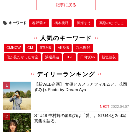
記事に戻る
キーワード
春野莉々
橋本桃呼
涼海すう
高嶺のなでしこ
人気のキーワード
CMNOW
CM
STU48
AKB48
乃木坂46
僕が⾒たかった⻘空
浜辺美波
TGC
日向坂46
新垣結衣
デイリーランキング
【新WEB企画】 女優とカメラとフィルムと。花岡
すみれ Photo by Dream Aya
NEXT
2022.04.07
STU48 中村舞の原動力は「愛」。STU48と2nd写
真集を語る。