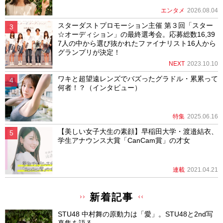
エンタメ
2026.08.04
スターダストプロモーション主催 第３回「スター
☆オーディション」の最終選考会。応募総数16,39
7人の中から選び抜かれたファイナリスト16人から
グランプリが決定！
NEXT
2023.10.10
ワキと超望遠レンズでバズったグラドル・累累って
何者！？（インタビュー）
特集
2025.06.16
【美しい女子大生の素顔】早稲田大学・渡邉結衣、
学生アナウンス大賞「CanCam賞」の才女
連載
2021.04.21
新着記事
STU48 中村舞の原動力は「愛」。STU48と2nd写
真集を語る。