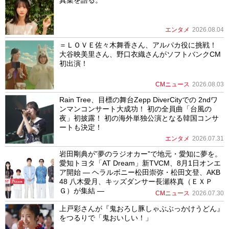
エンタメ
2026.08.04
＝ＬＯＶＥ佐々木舞香さん、アルパカ役に挑戦！
大谷映美里さん、野口衣織さんがソフトバンクCM
初出演！
CMニュース
2026.08.03
Rain Tree、目標の舞台Zepp DiverCityでの 2ndワ
ンマンコンサート大成功！ 初の全員曲「台風の
夜」初披露！ 初の海外単独公演となる韓国コンサ
ートも決定！
エンタメ
2026.07.31
岩田剛典が”夢のラジオカー”で地元・愛知に夢を。
愛知トヨタ「AT Dream」新TVCM、8月1日オンエ
ア開始 ― ヘラルボニー松田崇弥・松田文登、AKB
48 八木愛月、キッズダンサー長瀬柊真（ＥＸＰ
Ｇ）が集結 ―
CMニュース
2026.07.30
上戸彩さんが『鬼おろし豚しゃぶぶっかけうどん』
をつるりで「鬼おいしい！」