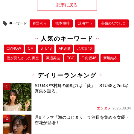
記事に戻る
キーワード
春野莉々
橋本桃呼
涼海すう
高嶺のなでしこ
人気のキーワード
CMNOW
CM
STU48
AKB48
乃木坂46
僕が⾒たかった⻘空
浜辺美波
TGC
日向坂46
新垣結衣
デイリーランキング
STU48 中村舞の原動力は「愛」。STU48と2nd写
真集を語る。
エンタメ
2026.08.04
月9ドラマ「海のはじまり」で注目を集める女優・
杏花が登場！