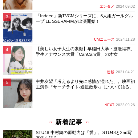
エンタメ
2024.09.02
「Indeed」新TVCMシリーズに、5人組ガールグル
ープ LE SSERAFIMが出演開始！
CMニュース
2024.11.28
【美しい女子大生の素顔】早稲田大学・渡邉結衣、
学生アナウンス大賞「CanCam賞」の才女
連載
2021.04.21
中井友望「考えるより先に感情が溢れた」。映画初
主演作『サーチライト-遊星散歩-』について語る。
NEXT
2023.09.26
新着記事
STU48 中村舞の原動力は「愛」。STU48と2nd写
真集を語る。