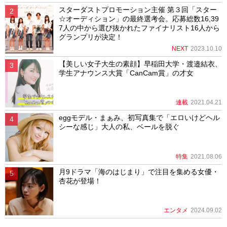
スターダストプロモーション主催 第３回「スター
☆オーディション」の最終選考会。応募総数16,39
7人の中から選び抜かれたファイナリスト16人から
グランプリが決定！
NEXT
2023.10.10
【美しい女子大生の素顔】早稲田大学・渡邉結衣、
学生アナウンス大賞「CanCam賞」の才女
連載
2021.04.21
eggモデル・まぁみ、初写真集で「エロいけどヘル
シーな感じ」大人の私、ベールを脱ぐ
特集
2021.08.06
月9ドラマ「海のはじまり」で注目を集める女優・
杏花が登場！
エンタメ
2024.09.02