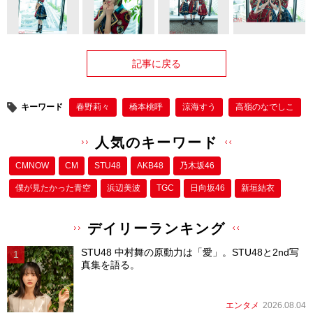
記事に戻る
キーワード
春野莉々
橋本桃呼
涼海すう
高嶺のなでしこ
人気のキーワード
CMNOW
CM
STU48
AKB48
乃木坂46
僕が⾒たかった⻘空
浜辺美波
TGC
日向坂46
新垣結衣
デイリーランキング
STU48 中村舞の原動力は「愛」。STU48と2nd写
真集を語る。
エンタメ
2026.08.04