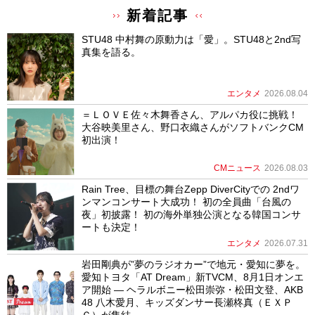
新着記事
STU48 中村舞の原動力は「愛」。STU48と2nd写
真集を語る。
エンタメ
2026.08.04
＝ＬＯＶＥ佐々木舞香さん、アルパカ役に挑戦！
大谷映美里さん、野口衣織さんがソフトバンクCM
初出演！
CMニュース
2026.08.03
Rain Tree、目標の舞台Zepp DiverCityでの 2ndワ
ンマンコンサート大成功！ 初の全員曲「台風の
夜」初披露！ 初の海外単独公演となる韓国コンサ
ートも決定！
エンタメ
2026.07.31
岩田剛典が”夢のラジオカー”で地元・愛知に夢を。
愛知トヨタ「AT Dream」新TVCM、8月1日オンエ
ア開始 ― ヘラルボニー松田崇弥・松田文登、AKB
48 八木愛月、キッズダンサー長瀬柊真（ＥＸＰ