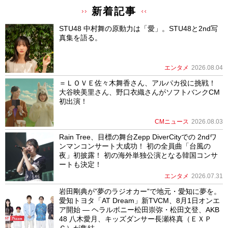
新着記事
STU48 中村舞の原動力は「愛」。STU48と2nd写
真集を語る。
エンタメ
2026.08.04
＝ＬＯＶＥ佐々木舞香さん、アルパカ役に挑戦！
大谷映美里さん、野口衣織さんがソフトバンクCM
初出演！
CMニュース
2026.08.03
Rain Tree、目標の舞台Zepp DiverCityでの 2ndワ
ンマンコンサート大成功！ 初の全員曲「台風の
夜」初披露！ 初の海外単独公演となる韓国コンサ
ートも決定！
エンタメ
2026.07.31
岩田剛典が”夢のラジオカー”で地元・愛知に夢を。
愛知トヨタ「AT Dream」新TVCM、8月1日オンエ
ア開始 ― ヘラルボニー松田崇弥・松田文登、AKB
48 八木愛月、キッズダンサー長瀬柊真（ＥＸＰ