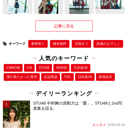
記事に戻る
キーワード
春野莉々
橋本桃呼
涼海すう
高嶺のなでしこ
人気のキーワード
CMNOW
CM
STU48
AKB48
乃木坂46
僕が⾒たかった⻘空
浜辺美波
TGC
日向坂46
新垣結衣
デイリーランキング
STU48 中村舞の原動力は「愛」。STU48と2nd写
真集を語る。
エンタメ
2026.08.04