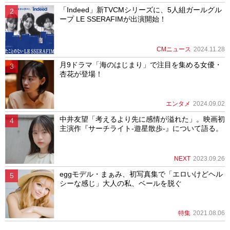
「Indeed」新TVCMシリーズに、5人組ガールグル
ープ LE SSERAFIMが出演開始！
CMニュース
2024.11.28
月9ドラマ「海のはじまり」で注目を集める女優・
杏花が登場！
エンタメ
2024.09.02
中井友望「考えるより先に感情が溢れた」。映画初
主演作『サーチライト-遊星散歩-』について語る。
NEXT
2023.09.26
eggモデル・まぁみ、初写真集で「エロいけどヘル
シーな感じ」大人の私、ベールを脱ぐ
特集
2021.08.06