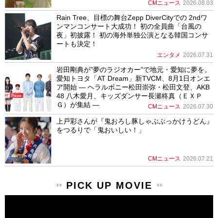
CMニュース
2026.08.03
Rain Tree、目標の舞台Zepp DiverCityでの 2ndワ
ンマンコンサート大成功！ 初の全員曲「台風の
夜」初披露！ 初の海外単独公演となる韓国コンサ
ートも決定！
エンタメ
2026.07.31
岩田剛典が”夢のラジオカー”で地元・愛知に夢を。
愛知トヨタ「AT Dream」新TVCM、8月1日オンエ
ア開始 ― ヘラルボニー松田崇弥・松田文登、AKB
48 八木愛月、キッズダンサー長瀬柊真（ＥＸＰ
Ｇ）が集結 ―
CMニュース
2026.07.30
上戸彩さんが『鬼おろし豚しゃぶぶっかけうどん』
をつるりで「鬼おいしい！」
CMニュース
2026.07.21
PICK UP MOVIE