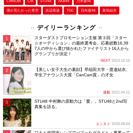
CMNOW
CM
STU48
AKB48
乃木坂46
僕が⾒たかった⻘空
浜辺美波
TGC
日向坂46
新垣結衣
デイリーランキング
スターダストプロモーション主催 第３回「スター
☆オーディション」の最終選考会。応募総数16,39
7人の中から選び抜かれたファイナリスト16人から
グランプリが決定！
NEXT
2023.10.10
【美しい女子大生の素顔】早稲田大学・渡邉結衣、
学生アナウンス大賞「CanCam賞」の才女
連載
2021.04.21
STU48 中村舞の原動力は「愛」。STU48と2nd写
真集を語る。
エンタメ
2026.08.04
ワキと超望遠レンズでバズったグラドル・累累って