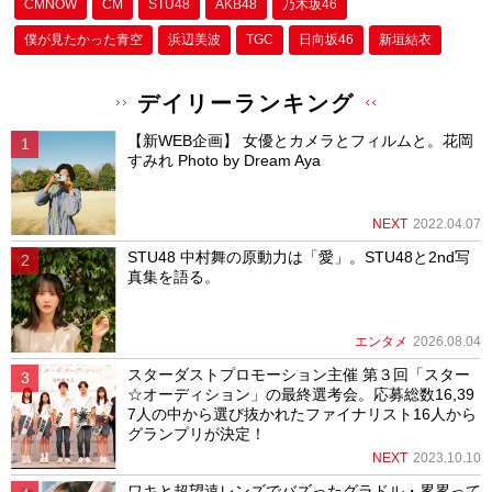
CMNOW
CM
STU48
AKB48
乃木坂46
僕が⾒たかった⻘空
浜辺美波
TGC
日向坂46
新垣結衣
デイリーランキング
【新WEB企画】 女優とカメラとフィルムと。花岡
すみれ Photo by Dream Aya
NEXT
2022.04.07
STU48 中村舞の原動力は「愛」。STU48と2nd写
真集を語る。
エンタメ
2026.08.04
スターダストプロモーション主催 第３回「スター
☆オーディション」の最終選考会。応募総数16,39
7人の中から選び抜かれたファイナリスト16人から
グランプリが決定！
NEXT
2023.10.10
ワキと超望遠レンズでバズったグラドル・累累って