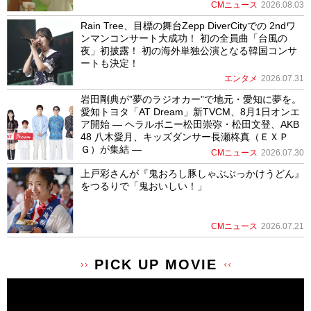
CMニュース
2026.08.03
Rain Tree、目標の舞台Zepp DiverCityでの 2ndワ
ンマンコンサート大成功！ 初の全員曲「台風の
夜」初披露！ 初の海外単独公演となる韓国コンサ
ートも決定！
エンタメ
2026.07.31
岩田剛典が”夢のラジオカー”で地元・愛知に夢を。
愛知トヨタ「AT Dream」新TVCM、8月1日オンエ
ア開始 ― ヘラルボニー松田崇弥・松田文登、AKB
48 八木愛月、キッズダンサー長瀬柊真（ＥＸＰ
Ｇ）が集結 ―
CMニュース
2026.07.30
上戸彩さんが『鬼おろし豚しゃぶぶっかけうどん』
をつるりで「鬼おいしい！」
CMニュース
2026.07.21
PICK UP MOVIE