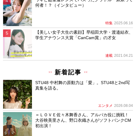
何者！？（インタビュー）
特集
2025.06.16
【美しい女子大生の素顔】早稲田大学・渡邉結衣、
学生アナウンス大賞「CanCam賞」の才女
連載
2021.04.21
新着記事
STU48 中村舞の原動力は「愛」。STU48と2nd写
真集を語る。
エンタメ
2026.08.04
＝ＬＯＶＥ佐々木舞香さん、アルパカ役に挑戦！
大谷映美里さん、野口衣織さんがソフトバンクCM
初出演！