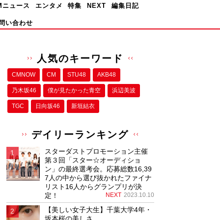
Mニュース
エンタメ
特集
NEXT
編集日記
問い合わせ
人気のキーワード
CMNOW
CM
STU48
AKB48
乃木坂46
僕が⾒たかった⻘空
浜辺美波
TGC
日向坂46
新垣結衣
デイリーランキング
スターダストプロモーション主催
第３回「スター☆オーディショ
ン」の最終選考会。応募総数16,39
7人の中から選び抜かれたファイナ
リスト16人からグランプリが決
定！
NEXT
2023.10.10
【美しい女子大生】千葉大学4年・
坂本桜の美しさ