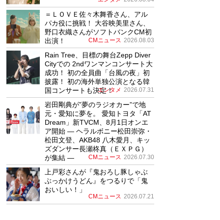
＝ＬＯＶＥ佐々木舞香さん、アル
パカ役に挑戦！ 大谷映美里さん、
野口衣織さんがソフトバンクCM初
出演！
CMニュース
2026.08.03
Rain Tree、目標の舞台Zepp Diver
Cityでの 2ndワンマンコンサート大
成功！ 初の全員曲「台風の夜」初
披露！ 初の海外単独公演となる韓
国コンサートも決定！
エンタメ
2026.07.31
岩田剛典が”夢のラジオカー”で地
元・愛知に夢を。 愛知トヨタ「AT
Dream」新TVCM、8月1日オンエ
ア開始 ― ヘラルボニー松田崇弥・
松田文登、AKB48 八木愛月、キッ
ズダンサー長瀬柊真（ＥＸＰＧ）
が集結 ―
CMニュース
2026.07.30
上戸彩さんが『鬼おろし豚しゃぶ
ぶっかけうどん』をつるりで「鬼
おいしい！」
CMニュース
2026.07.21