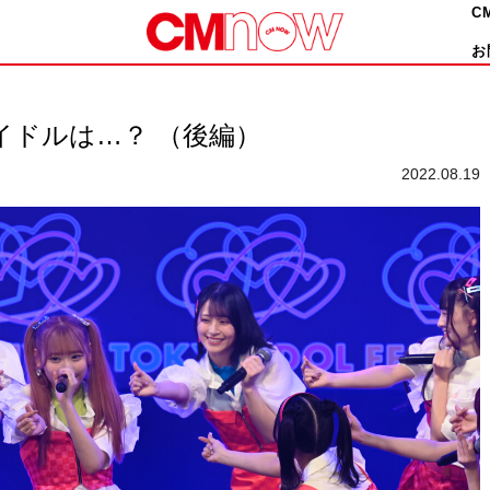
C
お
目アイドルは…？ （後編）
2022.08.19