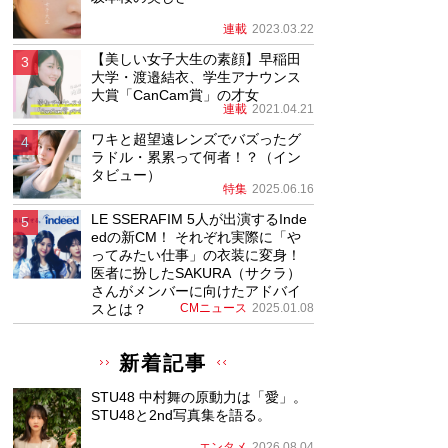
連載
2023.03.22
【美しい女子大生の素顔】早稲田
大学・渡邉結衣、学生アナウンス
大賞「CanCam賞」の才女
連載
2021.04.21
ワキと超望遠レンズでバズったグ
ラドル・累累って何者！？（イン
タビュー）
特集
2025.06.16
LE SSERAFIM 5人が出演するInde
edの新CM！ それぞれ実際に「や
ってみたい仕事」の衣装に変身！
医者に扮したSAKURA（サクラ）
さんがメンバーに向けたアドバイ
スとは？
CMニュース
2025.01.08
新着記事
STU48 中村舞の原動力は「愛」。
STU48と2nd写真集を語る。
エンタメ
2026.08.04