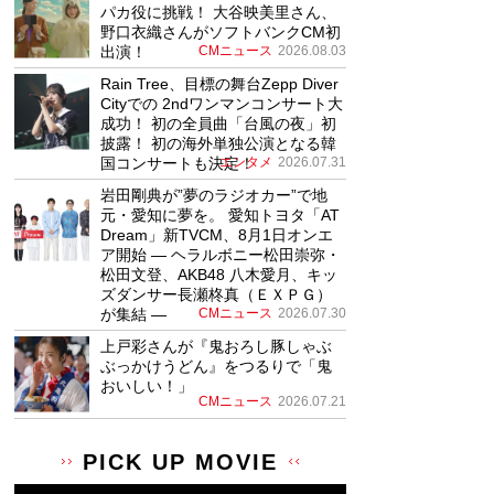
パカ役に挑戦！ 大谷映美里さん、
野口衣織さんがソフトバンクCM初
出演！
CMニュース
2026.08.03
Rain Tree、目標の舞台Zepp Diver
Cityでの 2ndワンマンコンサート大
成功！ 初の全員曲「台風の夜」初
披露！ 初の海外単独公演となる韓
国コンサートも決定！
エンタメ
2026.07.31
岩田剛典が”夢のラジオカー”で地
元・愛知に夢を。 愛知トヨタ「AT
Dream」新TVCM、8月1日オンエ
ア開始 ― ヘラルボニー松田崇弥・
松田文登、AKB48 八木愛月、キッ
ズダンサー長瀬柊真（ＥＸＰＧ）
が集結 ―
CMニュース
2026.07.30
上戸彩さんが『鬼おろし豚しゃぶ
ぶっかけうどん』をつるりで「鬼
おいしい！」
CMニュース
2026.07.21
PICK UP MOVIE