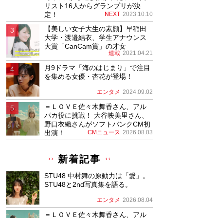
リスト16人からグランプリが決
定！
NEXT
2023.10.10
【美しい女子大生の素顔】早稲田
大学・渡邉結衣、学生アナウンス
大賞「CanCam賞」の才女
連載
2021.04.21
月9ドラマ「海のはじまり」で注目
を集める女優・杏花が登場！
エンタメ
2024.09.02
＝ＬＯＶＥ佐々木舞香さん、アル
パカ役に挑戦！ 大谷映美里さん、
野口衣織さんがソフトバンクCM初
出演！
CMニュース
2026.08.03
新着記事
STU48 中村舞の原動力は「愛」。
STU48と2nd写真集を語る。
エンタメ
2026.08.04
＝ＬＯＶＥ佐々木舞香さん、アル