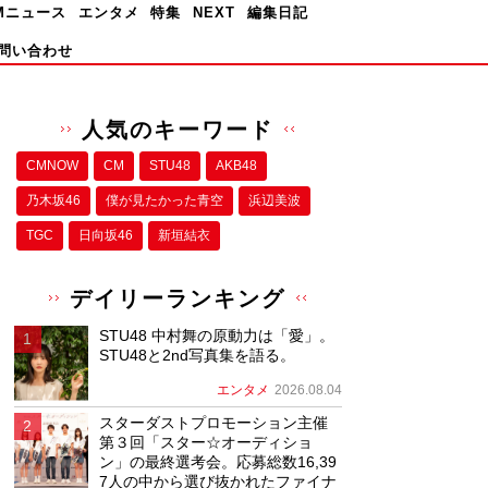
Mニュース
エンタメ
特集
NEXT
編集日記
問い合わせ
人気のキーワード
CMNOW
CM
STU48
AKB48
乃木坂46
僕が⾒たかった⻘空
浜辺美波
TGC
日向坂46
新垣結衣
デイリーランキング
STU48 中村舞の原動力は「愛」。
STU48と2nd写真集を語る。
エンタメ
2026.08.04
スターダストプロモーション主催
第３回「スター☆オーディショ
ン」の最終選考会。応募総数16,39
7人の中から選び抜かれたファイナ