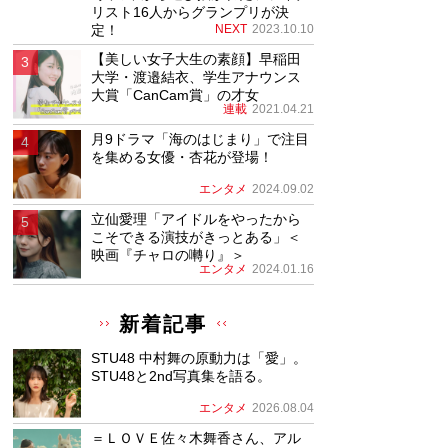
リスト16人からグランプリが決
定！
NEXT
2023.10.10
【美しい女子大生の素顔】早稲田
大学・渡邉結衣、学生アナウンス
大賞「CanCam賞」の才女
連載
2021.04.21
月9ドラマ「海のはじまり」で注目
を集める女優・杏花が登場！
エンタメ
2024.09.02
立仙愛理「アイドルをやったから
こそできる演技がきっとある」＜
映画『チャロの囀り』＞
エンタメ
2024.01.16
新着記事
STU48 中村舞の原動力は「愛」。
STU48と2nd写真集を語る。
エンタメ
2026.08.04
＝ＬＯＶＥ佐々木舞香さん、アル