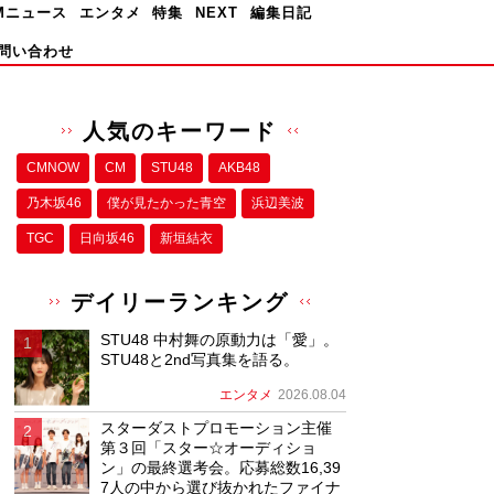
Mニュース
エンタメ
特集
NEXT
編集日記
問い合わせ
人気のキーワード
CMNOW
CM
STU48
AKB48
乃木坂46
僕が⾒たかった⻘空
浜辺美波
TGC
日向坂46
新垣結衣
デイリーランキング
STU48 中村舞の原動力は「愛」。
STU48と2nd写真集を語る。
エンタメ
2026.08.04
スターダストプロモーション主催
第３回「スター☆オーディショ
ン」の最終選考会。応募総数16,39
7人の中から選び抜かれたファイナ