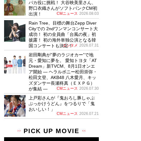
パカ役に挑戦！ 大谷映美里さん、
野口衣織さんがソフトバンクCM初
出演！
CMニュース
2026.08.03
Rain Tree、目標の舞台Zepp Diver
Cityでの 2ndワンマンコンサート大
成功！ 初の全員曲「台風の夜」初
披露！ 初の海外単独公演となる韓
国コンサートも決定！
エンタメ
2026.07.31
岩田剛典が”夢のラジオカー”で地
元・愛知に夢を。 愛知トヨタ「AT
Dream」新TVCM、8月1日オンエ
ア開始 ― ヘラルボニー松田崇弥・
松田文登、AKB48 八木愛月、キッ
ズダンサー長瀬柊真（ＥＸＰＧ）
が集結 ―
CMニュース
2026.07.30
上戸彩さんが『鬼おろし豚しゃぶ
ぶっかけうどん』をつるりで「鬼
おいしい！」
CMニュース
2026.07.21
PICK UP MOVIE