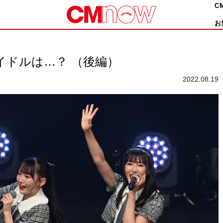
C
お
目アイドルは…？ （後編）
2022.08.19